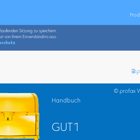
Prod
 laufenden Sitzung zu speichern.
ir von Ihrem Einverständnis aus.
nschutz
.
︎ 
© profax 
Handbuch
GUT1