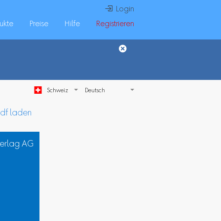
 Login
ukte
Preise
Hilfe
Registrieren
Schweiz
pdf laden
Verlag AG