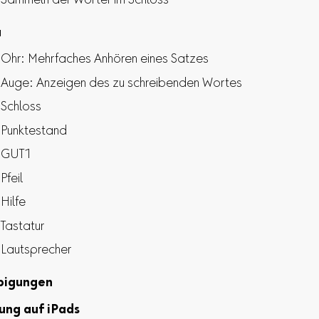
Sammeln der Wörter im Schloss
u
Ohr: Mehrfaches Anhören eines Satzes
Auge: Anzeigen des zu schreibenden Wortes
Schloss
Punktestand
GUT1
Pfeil
Hilfe
Tastatur
Lautsprecher
bigungen
ung auf iPads