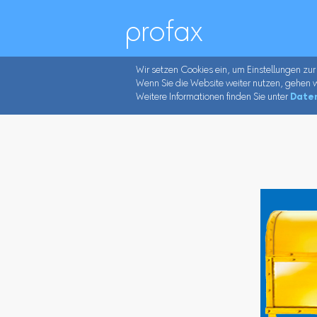
profax
Wir setzen Cookies ein, um Einstellungen zur
Wenn Sie die Website weiter nutzen, gehen w
Weitere Informationen finden Sie unter
Date