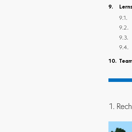
Lern
Tea
1. Rec