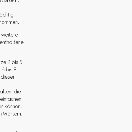
 Wörtern.
rächtig
genommen.
 weitere
enthaltene
ze 2 bis 5
 6 bis 8
 dieser
alten, die
 einfachen
es können.
en Wörtern.