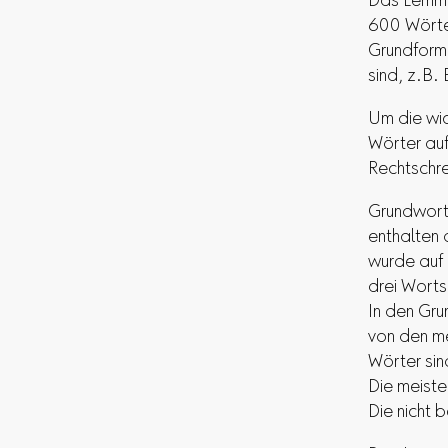
Das Lernm
600 Wörte
Grundforme
sind, z.B.
Um die wic
Wörter au
Rechtschre
Grundworts
enthalten 
wurde auf 
drei Wort
In den Gru
von den me
Wörter sin
Die meiste
Die nicht 