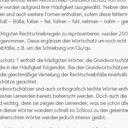
odul enthält einen Rechtschreib-Grundwortschatz von 800
r wurden aufgrund ihrer Häufigkeit ausgewählt. Neben den
n sind auch weitere Formen enthalten, sofern diese fehlert
 Ball – Bälle, fallen – fiel, fahren – fuhr, nehmen – nahm – 
htigsten Rechtschreibregeln zu repräsentieren, wurden 200
fgenommen. Diese ergänzen den Wortschatz um noch nicht 
ibfälle, z.B. um die Schreibung von Qu/qu.
chatz 1 enthält die häufigsten Wörter, die Grundwortschät
die in der Häufigkeit folgenden. Bei den Grundwortschätzen
die gleichmäßige Verteilung der Rechtschreibfälle innerhalb
schätze geachtet.
ndwortschätzen sind auch orthografisch leichte Wörter enth
isten Lernenden bereits beherrscht werden. Doch auch die
d wichtig, denn sie zeigen den Lernenden, was sie schon all
n dieser Wörter wandern schnell ins Schloss zu den gelernt
beherrschten Wörter werden jedoch intensiv geübt.