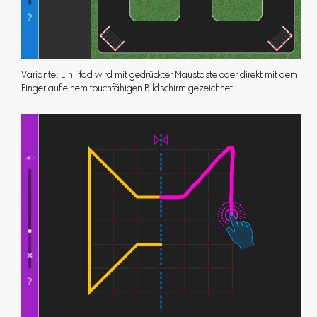
Variante: Ein Pfad wird mit gedrückter Maustaste oder direkt mit dem
Finger auf einem touchfähigen Bildschirm gezeichnet.