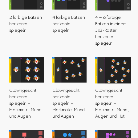
2 farbige Batzen
4 farbige Batzen
4 – 6 farbige
horizontal
horizontal
Batzen in einem
spiegeln
spiegeln
3x3-Raster
horizontal
spiegeln
Clowngesicht
Clowngesicht
Clowngesicht
horizontal
horizontal
horizontal
spiegeln –
spiegeln –
spiegeln –
Merkmale: Mund
Merkmale: Mund
Merkmale: Mund,
und Augen
und Augen
Augen und Hut