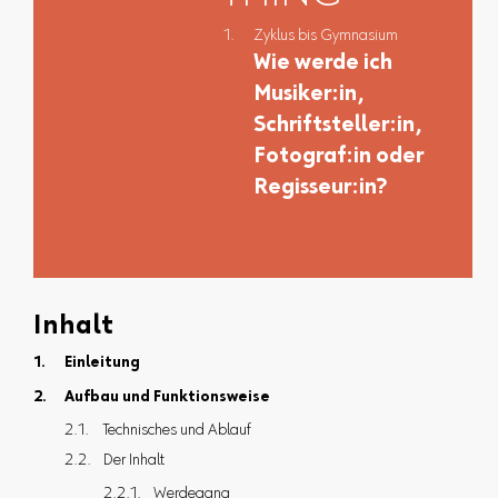
Zyklus bis Gymnasium
Wie werde ich
Musiker:in,
Schriftsteller:in,
Fotograf:in oder
Regisseur:in?
Inhalt
Einleitung
Aufbau und Funktionsweise
Technisches und Ablauf
Der Inhalt
Werdegang