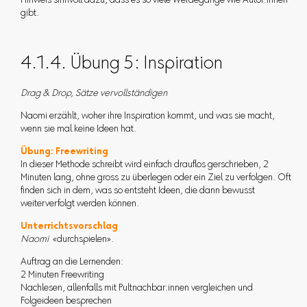
Hinweis sinnvoll dazu, dass es so viele Werdegänge wie Autor:innen
gibt.
4.1.4. Übung 5: Inspiration
Drag & Drop, Sätze vervollständigen
Naomi erzählt, woher ihre Inspiration kommt, und was sie macht,
wenn sie mal keine Ideen hat.
Übung: Freewriting
In dieser Methode schreibt wird einfach drauflos gerschrieben, 2
Minuten lang, ohne gross zu überlegen oder ein Ziel zu verfolgen. Oft
finden sich in dem, was so entsteht Ideen, die dann bewusst
weiterverfolgt werden können.
Unterrichtsvorschlag
Naomi
«durchspielen».
Auftrag an die Lernenden:
2 Minuten Freewriting
Nachlesen, allenfalls mit Pultnachbar:innen vergleichen und
Folgeideen besprechen