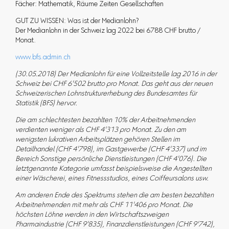
Fächer: Mathematik, Räume Zeiten Gesellschaften
GUT ZU WISSEN: Was ist der Medianlohn?
Der Medianlohn in der Schweiz lag 2022 bei 6788 CHF brutto /
Monat.
www.bfs.admin.ch
(30.05.2018) Der Medianlohn für eine Vollzeitstelle lag 2016 in der
Schweiz bei CHF 6'502 brutto pro Monat. Das geht aus der neuen
Schweizerischen Lohnstrukturerhebung des Bundesamtes für
Statistik (BFS) hervor.
Die am schlechtesten bezahlten 10% der Arbeitnehmenden
verdienten weniger als CHF 4'313 pro Monat. Zu den am
wenigsten lukrativen Arbeitsplätzen gehören Stellen im
Detailhandel (CHF 4'798), im Gastgewerbe (CHF 4'337) und im
Bereich Sonstige persönliche Dienstleistungen (CHF 4'076). Die
letztgenannte Kategorie umfasst beispielsweise die Angestellten
einer Wäscherei, eines Fitnessstudios, eines Coiffeursalons usw.
Am anderen Ende des Spektrums stehen die am besten bezahlten
Arbeitnehmenden mit mehr als CHF 11'406 pro Monat. Die
höchsten Löhne werden in den Wirtschaftszweigen
Pharmaindustrie (CHF 9'835), Finanzdienstleistungen (CHF 9'742),