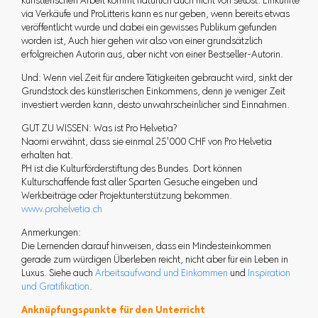
künstlerischen Arbeit kommt natürlich auch nicht von selbst: Einkünfte
via Verkäufe und ProLitteris kann es nur geben, wenn bereits etwas
veröffentlicht wurde und dabei ein gewisses Publikum gefunden
worden ist, Auch hier gehen wir also von einer grundsätzlich
erfolgreichen Autorin aus, aber nicht von einer Bestseller-Autorin.
Und: Wenn viel Zeit für andere Tätigkeiten gebraucht wird, sinkt der
Grundstock des künstlerischen Einkommens, denn je weniger Zeit
investiert werden kann, desto unwahrscheinlicher sind Einnahmen.
GUT ZU WISSEN: Was ist Pro Helvetia?
Naomi erwähnt, dass sie einmal 25'000 CHF von Pro Helvetia
erhalten hat.
PH ist die Kulturförderstiftung des Bundes. Dort können
Kulturschaffende fast aller Sparten Gesuche eingeben und
Werkbeiträge oder Projektunterstützung bekommen.
www.prohelvetia.ch
Anmerkungen:
Die Lernenden darauf hinweisen, dass ein Mindesteinkommen
gerade zum würdigen Überleben reicht, nicht aber für ein Leben in
Luxus. Siehe auch
Arbeitsaufwand und Einkommen
und
Inspiration
und Gratifikation
.
Anknüpfungspunkte für den Unterricht