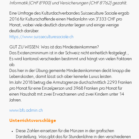
Informatik (CHF 8'900) und Versicherungen (CHF 8'762) gezahlt.
Eine Umfrage des Kulturdachverbandes Suisseculture Sociale ergab
2016 für Kulturschaffende einen Medianlohn von 3'333 CHF pro
Monat, wobei viele deutlich darunter liegen und einige wenige
deutlich darüber.
https://www.suisseculturesociale.ch
GUT ZU WISSEN: Was ist das Mindesteinkommen?
Das Existenzminimum ist in der Schweiz nicht einheitlich festgelegt.,
Es wird kantonal verschieden bestimmt und hängt von vielen Faktoren
ab.
Das hier in der Übung gemeinte Mindesteinkommen deckt knapp die
Lebenskosten, damit lässt sich aber keinerlei Luxus leisten.
Im Jahr 2018 betrug die Armutsgrenze durchschnittlich 2293 Franken
pro Monat für eine Einzelperson und 3968 Franken pro Monat für
einen Haushalt mit zwei Erwachsenen und zwei Kindern unter 14
Jahren.
www.bfs.admin.ch
Unterrichtsvorschläge
Diese Zahlen einsetzen für die Münzen in der grafischen
Darstellung. Was gibt das für Stundenlöhne in den verschiedenen