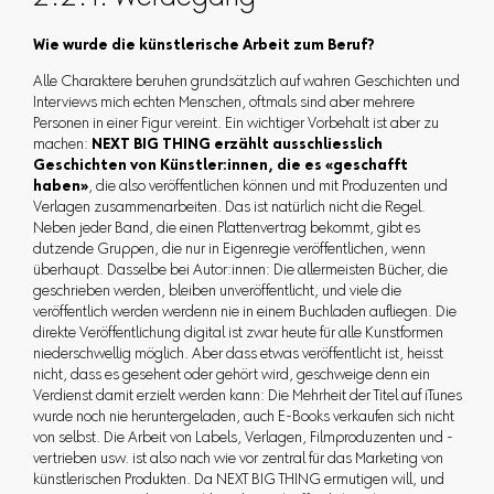
Wie wurde die künstlerische Arbeit zum Beruf?
Alle Charaktere beruhen grundsätzlich auf wahren Geschichten und
Interviews mich echten Menschen, oftmals sind aber mehrere
Personen in einer Figur vereint. Ein wichtiger Vorbehalt ist aber zu
machen:
NEXT BIG THING erzählt ausschliesslich
Geschichten von Künstler:innen, die es «geschafft
haben»
, die also veröffentlichen können und mit Produzenten und
Verlagen zusammenarbeiten. Das ist natürlich nicht die Regel.
Neben jeder Band, die einen Plattenvertrag bekommt, gibt es
dutzende Gruppen, die nur in Eigenregie veröffentlichen, wenn
überhaupt. Dasselbe bei Autor:innen: Die allermeisten Bücher, die
geschrieben werden, bleiben unveröffentlicht, und viele die
veröffentlich werden werdenn nie in einem Buchladen aufliegen. Die
direkte Veröffentlichung digital ist zwar heute für alle Kunstformen
niederschwellig möglich. Aber dass etwas veröffentlicht ist, heisst
nicht, dass es gesehent oder gehört wird, geschweige denn ein
Verdienst damit erzielt werden kann: Die Mehrheit der Titel auf iTunes
wurde noch nie heruntergeladen, auch E-Books verkaufen sich nicht
von selbst. Die Arbeit von Labels, Verlagen, Filmproduzenten und -
vertrieben usw. ist also nach wie vor zentral für das Marketing von
künstlerischen Produkten. Da NEXT BIG THING ermutigen will, und