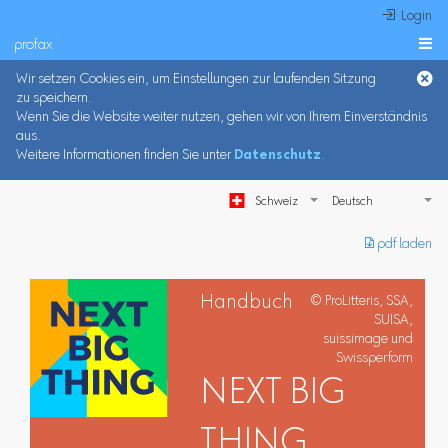
 Login
profax

Wir setzen Cookies ein, um Einstellungen zur laufenden Sitzung
zu speichern.
Wenn Sie die Website weiter nutzen, gehen wir von Ihrem Einverständnis
aus.
Weitere Informationen finden Sie unter
Datenschutz
.
Schweiz
︎ pdf laden
Handbuch
© ProLitteris, SSA,
SUISA,
suissimage und
Swissperform
NEXT BIG
THING