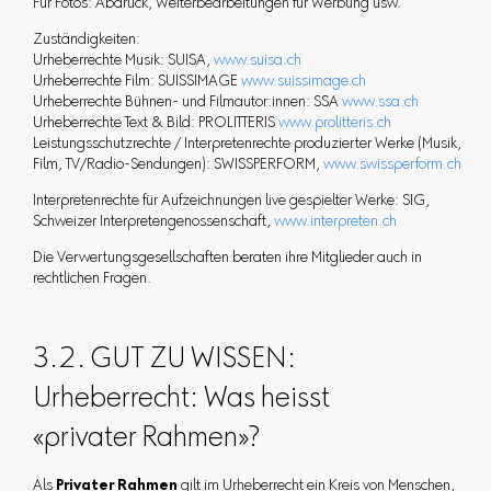
Für Fotos: Abdruck, Weiterbearbeitungen für Werbung usw.
Zuständigkeiten:
Urheberrechte Musik: SUISA,
www.suisa.ch
Urheberrechte Film: SUISSIMAGE
www.suissimage.ch
Urheberrechte Bühnen- und Filmautor:innen: SSA
www.ssa.ch
Urheberrechte Text & Bild: PROLITTERIS
www.prolitteris.ch
Leistungsschutzrechte / Interpretenrechte produzierter Werke (Musik,
Film, TV/Radio-Sendungen): SWISSPERFORM,
www.swissperform.ch
Interpretenrechte für Aufzeichnungen live gespielter Werke: SIG,
Schweizer Interpretengenossenschaft,
www.interpreten.ch
Die Verwertungsgesellschaften beraten ihre Mitglieder auch in
rechtlichen Fragen.
3.2. GUT ZU WISSEN:
Urheberrecht: Was heisst
«privater Rahmen»?
Als
Privater Rahmen
gilt im Urheberrecht ein Kreis von Menschen,