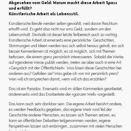
Abgesehen vom Geld: Warum macht diese Arbeit Spass
und erfüllt?
Künstlerische Arbeit als Lebensstil.
Künstlerische Berufe werden selten gewählt, weil davon Reichtum
erhofft wird. Es geht also nicht nur ums Geld, sondern um den
Lebensinhalt. Deshalb ist dieser letzte Teilbereich auch so wichtig.
Künstlerische Arbeit ist einerseits eine persönliche: Geschichten,
Stimmungen und Ideen werden aus sich selbst heraus geholt, ein sich
besser Kennenlernen ist möglich, es ist möglich, sich mit Themen
befassen, die einem ganz persönlich interessieren. Sobald die Werke
auf irgendeine Weise publik werden, treten sie aber auch in eine Art
«Gespräch mit der Öffentlichkeit»: Was lösen diese Geschichten bei
anderen aus? Gefallen sie? Was gebe ich von mir persönlich preis?
Wen will ich ansprechen damit, wem will ich das erzählen?
Das ist ein Paradox: Einerseits wird im stillen Kämmerlein gearbeitet,
andererseits wird das Erarbeitete der «ganzen Welt» vorgestellt.
Das kann auch sehr dankbar sein: Die eigene Arbeit berührt andere,
es werden Feedbacks gegeben, das eigene Werk wird Teil der
Geschichte anderer Menschen, es lassen sich Themen setzen, es
kann an öffentlichen Debatten teilgenommen werden, eigene
Perspektiven lassen sich einbringen, zusammen mit vielen Menschen