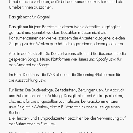
Urheberrechte vertreten, dafür bei den Kunden einkassieren und die
Urheber:innen auszahlen.
Das gilt nicht für Gagen!
Das gilt nur für jene Bereiche, in denen Werke öffentlich zugänglich
gemacht und genutzt werden. Bezahlen müssen nicht die
Konsument:innen der Werke, sondern die Anbieter, also jene, die den
Zugang zu den Werken geschäftlich organisieren, davon profitieren.
Also in der Musik zB: Die Konzertveranstalter und Radiosender für die
gespielten Songs, Musik-Plattformen wie iTunes und Spotify usw. für
das Angebot der Songs.
Im Film: Die Kinos, die TV-Stationen, die Streaming-Plattformen für
die Ausstrahlung usw.
Für Texte: Die Buchverlage, Zeitschriften, Zeitungen usw. für Abdruck
und Publikation online. Achtung: Das gilt nicht bei Auftragsarbeiten,
also nicht für die angestellten Journalisten, bei Gastkommentaren
usw. Es gilt für «Werke», also z.B. Vorabdruck oder Auszüge eines
Buches.
Die Theater- und Filmproduzenten bezahlen bei der Verwendung auf
der Bühne oder im Film usw.