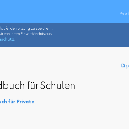
Prod
 laufenden Sitzung zu speichern.
ir von Ihrem Einverständnis aus.
nschutz
.
︎ 
buch für Schulen
ch für Private