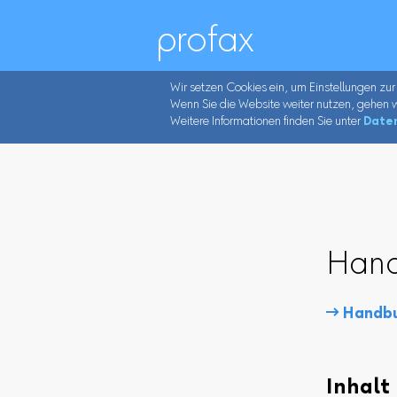
profax
Wir setzen Cookies ein, um Einstellungen zur
Wenn Sie die Website weiter nutzen, gehen w
Weitere Informationen finden Sie unter
Date
Hand
 Handbu
Inhalt