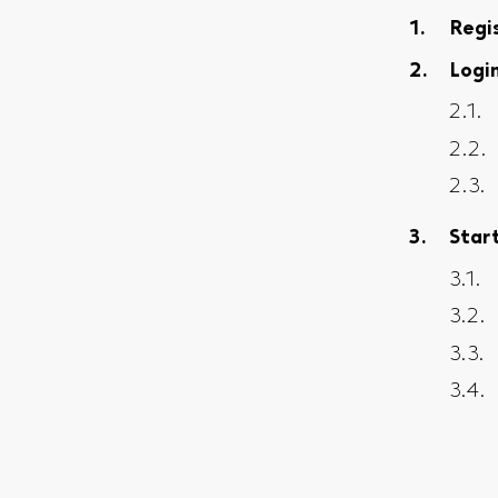
Regi
Logi
Star