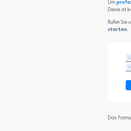
Um
profa
Diese ist 
Rufen Sie
starten
.
Das Formul