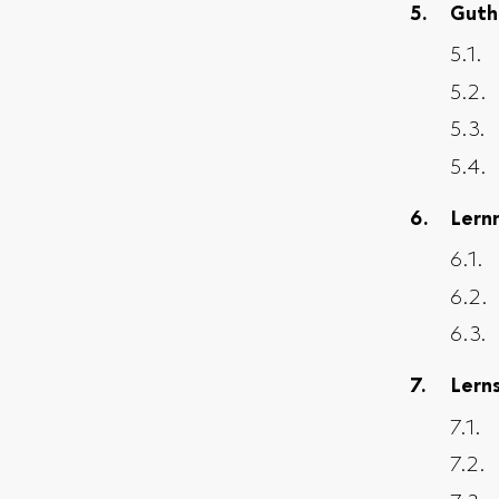
Guth
Lern
Lern