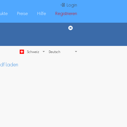
 Login
ukte
Preise
Hilfe
Registrieren
Schweiz
pdf laden