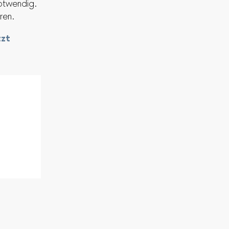
notwendig.
ren.
zt