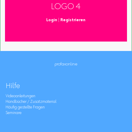
LOGO 4
Login
|
Registrieren
profaxonline
Hilfe
Videoanleitungen
Handbücher / Zusatzmaterial
Häufig gestellte Fragen
Seminare