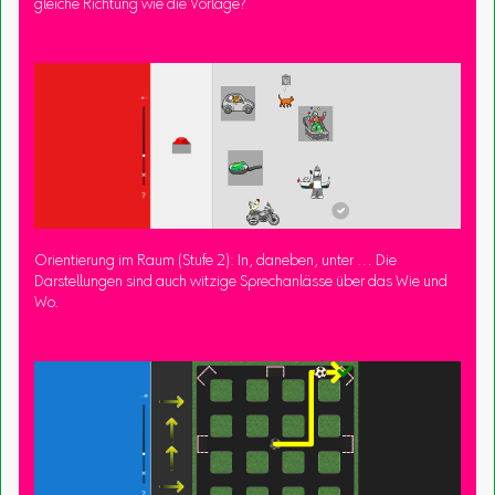
gleiche Richtung wie die Vorlage?
Orientierung im Raum (Stufe 2): In, daneben, unter … Die
Darstellungen sind auch witzige Sprechanlässe über das Wie und
Wo.