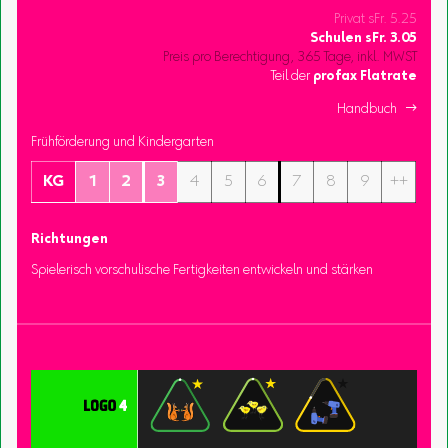
Privat sFr. 5.25
Schulen
sFr.
3.05
Preis pro Berechtigung, 365 Tage, inkl. MWST
Teil der
profax Flatrate
Handbuch 
Frühförderung und Kindergarten
KG
1
2
3
4
5
6
7
8
9
++
Richtungen
Spielerisch vorschulische Fertigkeiten entwickeln und stärken