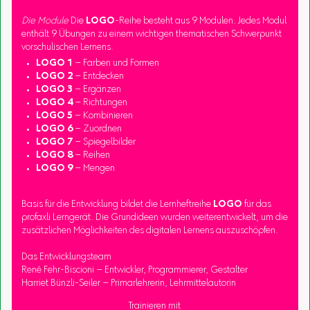
Die Module
Die
LOGO
-Reihe besteht aus 9 Modulen. Jedes Modul
enthält 9 Übungen zu einem wichtigen thematischen Schwerpunkt
vorschulischen Lernens.
LOGO 1
– Farben und Formen
LOGO 2
– Entdecken
LOGO 3
– Ergänzen
LOGO 4
– Richtungen
LOGO 5
– Kombinieren
LOGO 6
– Zuordnen
LOGO 7
– Spiegelbilder
LOGO 8
– Reihen
LOGO 9
– Mengen
Basis für die Entwicklung bildet die Lernheftreihe
LOGO
für das
profaxli Lerngerät. Die Grundideen wurden weiterentwickelt, um die
zusätzlichen Möglichkeiten des digitalen Lernens auszuschöpfen.
Das Entwicklungsteam
René Fehr-Biscioni – Entwickler, Programmierer, Gestalter
Harriet Bünzli-Seiler – Primarlehrerin, Lehrmittelautorin
Trainieren mit