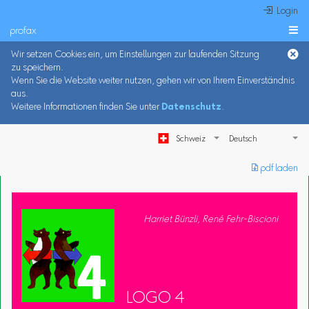
 Login
profax

Wir setzen Cookies ein, um Einstellungen zur laufenden Sitzung
zu speichern.
Wenn Sie die Website weiter nutzen, gehen wir von Ihrem Einverständnis
aus.
Weitere Informationen finden Sie unter
Datenschutz
.
Schweiz
︎ pdf laden
Harriet Bünzli, René Fehr-Biscioni
LOGO 4