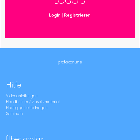
LOGO 5
Login
|
Registrieren
profaxonline
Hilfe
Videoanleitungen
Handbücher / Zusatzmaterial
Häufig gestellte Fragen
Seminare
Über profax