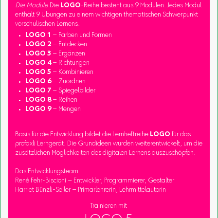
Die Module
Die
LOGO
-Reihe besteht aus 9 Modulen. Jedes Modul
enthält 9 Übungen zu einem wichtigen thematischen Schwerpunkt
vorschulischen Lernens.
LOGO 1
– Farben und Formen
LOGO 2
– Entdecken
LOGO 3
– Ergänzen
LOGO 4
– Richtungen
LOGO 5
– Kombinieren
LOGO 6
– Zuordnen
LOGO 7
– Spiegelbilder
LOGO 8
– Reihen
LOGO 9
– Mengen
Basis für die Entwicklung bildet die Lernheftreihe
LOGO
für das
profaxli Lerngerät. Die Grundideen wurden weiterentwickelt, um die
zusätzlichen Möglichkeiten des digitalen Lernens auszuschöpfen.
Das Entwicklungsteam
René Fehr-Biscioni – Entwickler, Programmierer, Gestalter
Harriet Bünzli-Seiler – Primarlehrerin, Lehrmittelautorin
Trainieren mit