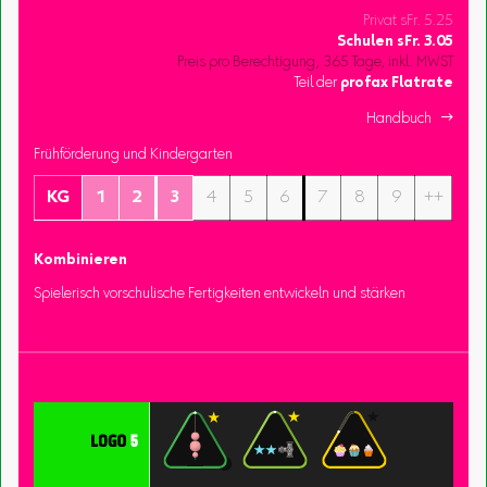
Privat sFr. 5.25
Schulen
sFr.
3.05
Preis pro Berechtigung, 365 Tage, inkl. MWST
Teil der
profax Flatrate
Handbuch 
Frühförderung und Kindergarten
KG
1
2
3
4
5
6
7
8
9
++
Kombinieren
Spielerisch vorschulische Fertigkeiten entwickeln und stärken