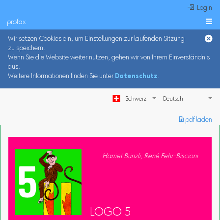
 Login
profax

Wir setzen Cookies ein, um Einstellungen zur laufenden Sitzung
zu speichern.
Wenn Sie die Website weiter nutzen, gehen wir von Ihrem Einverständnis
aus.
Weitere Informationen finden Sie unter
Datenschutz
.
Schweiz
︎ pdf laden
Harriet Bünzli, René Fehr-Biscioni
LOGO 5