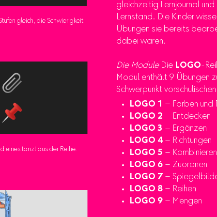
gleichzeitig Lernjournal un
Lernstand. Die Kinder wisse
tufen gleich, die Schwierigkeit
Übungen sie bereits bearbei
dabei waren.
Die Module
Die
LOGO
-Rei
Modul enthält 9 Übungen z
Schwerpunkt vorschulischen
LOGO 1
– Farben und 
LOGO 2
– Entdecken
LOGO 3
– Ergänzen
LOGO 4
– Richtungen
d eines tanzt aus der Reihe.
LOGO 5
– Kombinieren
LOGO 6
– Zuordnen
LOGO 7
– Spiegelbild
LOGO 8
– Reihen
LOGO 9
– Mengen