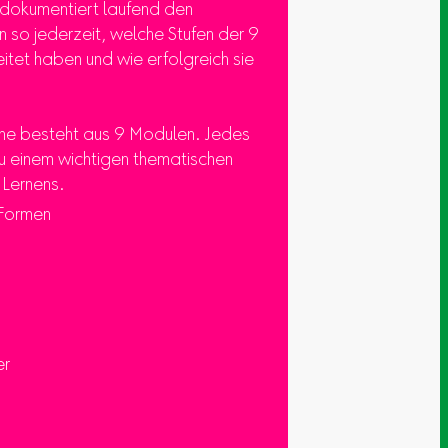
d dokumentiert laufend den
n so jederzeit, welche Stufen der 9
tet haben und wie erfolgreich sie
he besteht aus 9 Modulen. Jedes
u einem wichtigen thematischen
 Lernens.
Formen
er