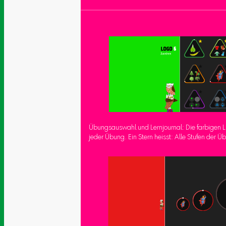
Übungsauswahl und Lernjournal: Die farbigen L
jeder Übung. Ein Stern heisst: Alle Stufen der Ü