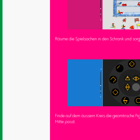
Räume die Spielsachen in den Schrank und sor
Finde auf dem äussern Kreis die geomtrische Fig
Mitte passt.