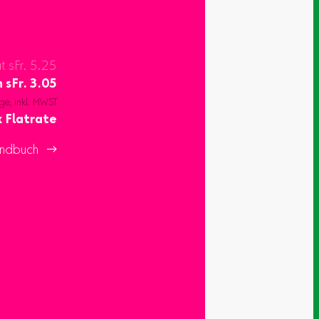
at sFr. 5.25
n
sFr.
3.05
ge, inkl. MWST
 Flatrate
ndbuch 