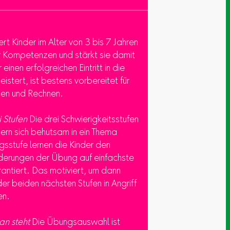
rt Kinder im Alter von 3 bis 7 Jahren
er Kompetenzen und stärkt sie damit
 einen erfolgreichen Eintritt in die
stert, ist bestens vorbereitet für
ben und Rechnen.
i Stufen
Die drei Schwierigkeitsstufen
ern sich behutsam in ein Thema
egsstufe lernen die Kinder den
derungen der Übung auf einfachste
rantiert. Das motiviert, um dann
r beiden nächsten Stufen in Angriff
en.
n steht
Die Übungsauswahl ist