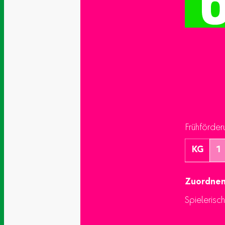
Frühförder
KG
1
Zuordne
Spielerisc