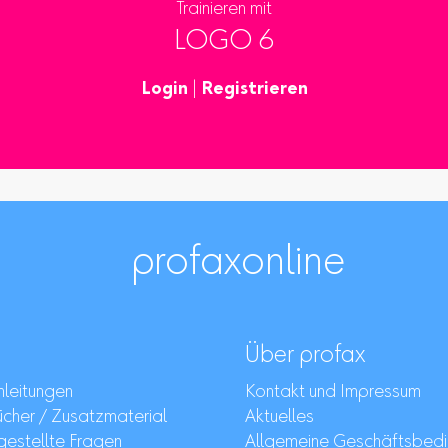
Trainieren mit
LOGO 6
Login
|
Registrieren
profaxonline
Über profax
leitungen
Kontakt und Impressum
her / Zusatzmaterial
Aktuelles
gestellte Fragen
Allgemeine Geschäftsbed