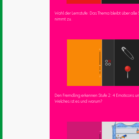
Wahl der Lernstufe: Das Thema bleibt über alle S
nimmt zu.
Den Fremdling erkennen Stufe 2: 4 Emoticons un
Welches ist es und warum?