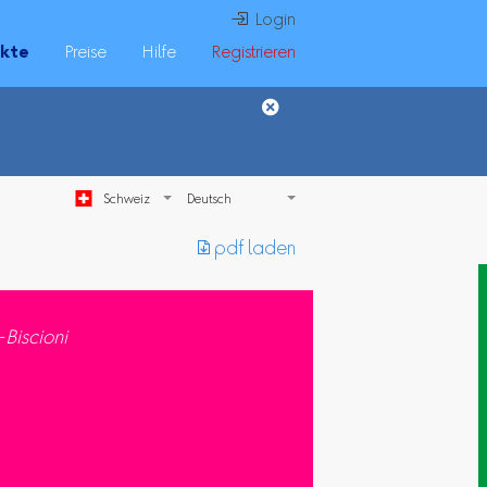
 Login
ukte
Preise
Hilfe
Registrieren
Schweiz
︎ pdf laden
-Biscioni