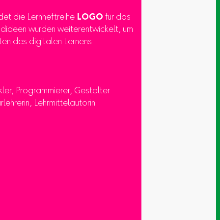
ldet die Lernheftreihe
LOGO
für das
undideen wurden weiterentwickelt, um
ten des digitalen Lernens
kler, Programmierer, Gestalter
rlehrerin, Lehrmittelautorin