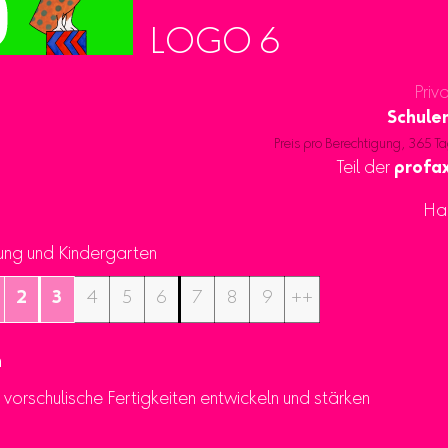
LOGO 6
Priv
Schule
Preis pro Berechtigung, 365 Ta
Teil der
profax
Ha
ung und Kindergarten
2
3
4
5
6
7
8
9
++
n
h vorschulische Fertigkeiten entwickeln und stärken