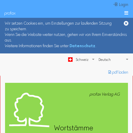
 Login
profax

Wir setzen Cookies ein, um Einstellungen zur laufenden Sitzung
zu speichern.
Wenn Sie die Website weiter nutzen, gehen wir von Ihrem Einverständnis
aus.
Weitere Informationen finden Sie unter
Datenschutz
.
Schweiz
︎ pdf laden
profax Verlag AG
Wortstämme