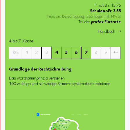
Privat sFr. 15.75
Schulen
sFr.
3.55
Preis pro Berechtigung, 365 Tage, inkl. MWST
Teil der
profax Flatrate
Handbuch 
4.bis 7. Klasse
KG
1
2
3
4
5
6
7
8
9
++
Grundlage der Rechtschreibung
Das Wortstammprinzip verstehen
100 wichtige und schwierige Stämme systematisch trainieren