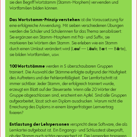
sie den Begriff Wortstamm (Stamm-Morphem) verwenden und
Wortfamilien bilden können.
Das Wortstamm-Prinzip verstehen
ist die Voraussetzung für
eine erfolgreiche Anwendung. Mit sieben verschiedenen Übungen
werden die Schüler und Schülerinnen für das Thema sensibilisiert:
Sie ergänzen ein Stamm-Morphem mit Prä- und Suffix, sie
markieren bei Wörtern den Stamm. Sie erleben wie ein Stamm
durch einen Umlaut verändert wird (L
au
f — L
äu
fe; B
a
rt — B
ä
rte),
sie bilden Wortfamilien, usw.
100 Wortstämme
werden in 5 überschaubaren Gruppen
trainiert. Die Auswahl der Stämme erfolgte aufgrund der Häufigkeit
des Auftretens und der Fehleranfälligkeit. Der Lernfortschritt ist
immer sichtbar. Jeder Stamm, der erfolgreich trainiert wurde,
erzeugt ein Blatt auf der Steuerseite. Wenn alle 20 Wörter der
Gruppe abgeschlossen sind, erscheint ein Apfel. Sind alle Gruppen
aufgearbeitet, lässt sich ein Diplom ausdrucken. Warum nicht die
Erreichung des Diploms in einem längerfristigen Lernvertrag
fixieren?
Entlastung der Lehrpersonen
verspricht diese Software, die als
Lernkartei aufgebaut ist. Ein Eingangs- und Schlusstest überprüft,
ob der Stamm auch richtig gespeichert ist. Die Lernenden trainieren