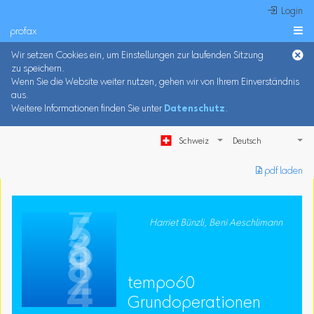
 Login
profax

Wir setzen Cookies ein, um Einstellungen zur laufenden Sitzung
zu speichern.
Wenn Sie die Website weiter nutzen, gehen wir von Ihrem Einverständnis
aus.
Weitere Informationen finden Sie unter
Datenschutz
.
Schweiz
︎ pdf laden
Harriet Bünzli, Beni Aeschlimann
tempo60
Grundoperationen