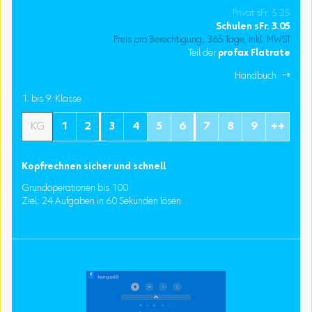
Privat sFr. 5.25
Schulen
sFr.
3.05
Preis pro Berechtigung, 365 Tage, inkl. MWST
Teil der
profax Flatrate
Handbuch 
1. bis 9. Klasse
KG
1
2
3
4
5
6
7
8
9
++
Kopfrechnen sicher und schnell
Grundoperationen bis 100
Ziel: 24 Aufgaben in 60 Sekunden lösen