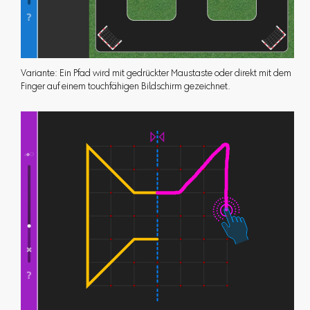
Variante: Ein Pfad wird mit gedrückter Maustaste oder direkt mit dem
Finger auf einem touchfähigen Bildschirm gezeichnet.