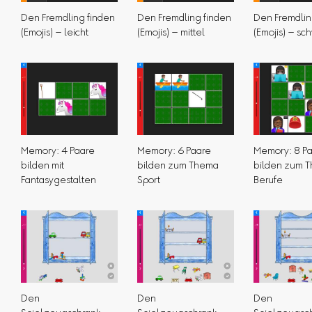
Den Fremdling finden
Den Fremdling finden
Den Fremdlin
(Emojis) – leicht
(Emojis) – mittel
(Emojis) – sc
Memory: 4 Paare
Memory: 6 Paare
Memory: 8 P
bilden mit
bilden zum Thema
bilden zum 
Fantasygestalten
Sport
Berufe
Den
Den
Den