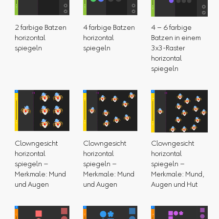
2 farbige Batzen
4 farbige Batzen
4 – 6 farbige
horizontal
horizontal
Batzen in einem
spiegeln
spiegeln
3x3-Raster
horizontal
spiegeln
Clowngesicht
Clowngesicht
Clowngesicht
horizontal
horizontal
horizontal
spiegeln –
spiegeln –
spiegeln –
Merkmale: Mund
Merkmale: Mund
Merkmale: Mund,
und Augen
und Augen
Augen und Hut