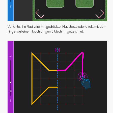
Variante: Ein Pfad wird mit gedrückter Maustaste oder direkt mit dem
Finger auf einem touchfähigen Bildschirm gezeichnet.