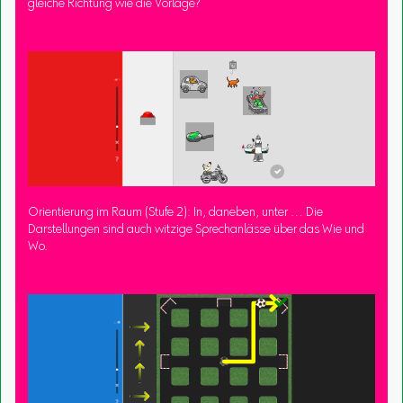
gleiche Richtung wie die Vorlage?
Orientierung im Raum (Stufe 2): In, daneben, unter … Die
Darstellungen sind auch witzige Sprechanlässe über das Wie und
Wo.