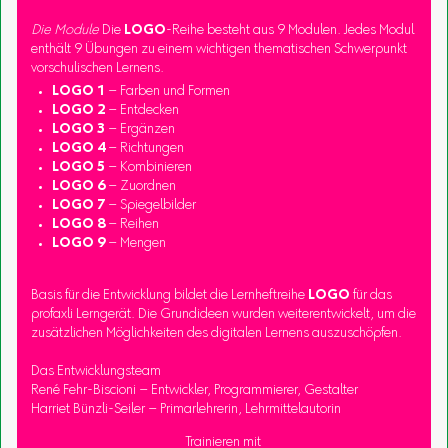
Die Module
Die
LOGO
-Reihe besteht aus 9 Modulen. Jedes Modul
enthält 9 Übungen zu einem wichtigen thematischen Schwerpunkt
vorschulischen Lernens.
LOGO 1
– Farben und Formen
LOGO 2
– Entdecken
LOGO 3
– Ergänzen
LOGO 4
– Richtungen
LOGO 5
– Kombinieren
LOGO 6
– Zuordnen
LOGO 7
– Spiegelbilder
LOGO 8
– Reihen
LOGO 9
– Mengen
Basis für die Entwicklung bildet die Lernheftreihe
LOGO
für das
profaxli Lerngerät. Die Grundideen wurden weiterentwickelt, um die
zusätzlichen Möglichkeiten des digitalen Lernens auszuschöpfen.
Das Entwicklungsteam
René Fehr-Biscioni – Entwickler, Programmierer, Gestalter
Harriet Bünzli-Seiler – Primarlehrerin, Lehrmittelautorin
Trainieren mit