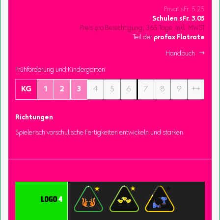
Privat sFr. 5.25
Schulen
sFr.
3.05
Preis pro Berechtigung, 365 Tage, inkl. MWST
Teil der
profax Flatrate
Handbuch 
Frühförderung und Kindergarten
KG
1
2
3
4
5
6
7
8
9
++
Richtungen
Spielerisch vorschulische Fertigkeiten entwickeln und stärken