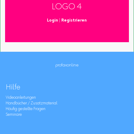
LOGO 4
Login
|
Registrieren
profaxonline
Hilfe
Videoanleitungen
Handbücher / Zusatzmaterial
Häufig gestellte Fragen
Seminare