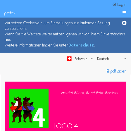
 Login
profax

Wir setzen Cookies ein, um Einstellungen zur laufenden Sitzung
zu speichern.
Wenn Sie die Website weiter nutzen, gehen wir von Ihrem Einverständnis
aus.
Weitere Informationen finden Sie unter
Datenschutz
.
Schweiz
︎ pdf laden
Harriet Bünzli, René Fehr-Biscioni
LOGO 4