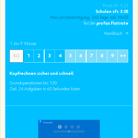
Privat sFr. 5.25
Schulen
sFr.
3.05
Preis pro Berechtigung, 365 Tage, inkl. MWST
Teil der
profax Flatrate
Handbuch 
1. bis 9. Klasse
KG
1
2
3
4
5
6
7
8
9
++
Kopfrechnen sicher und schnell
Grundoperationen bis 100
Ziel: 24 Aufgaben in 60 Sekunden lösen