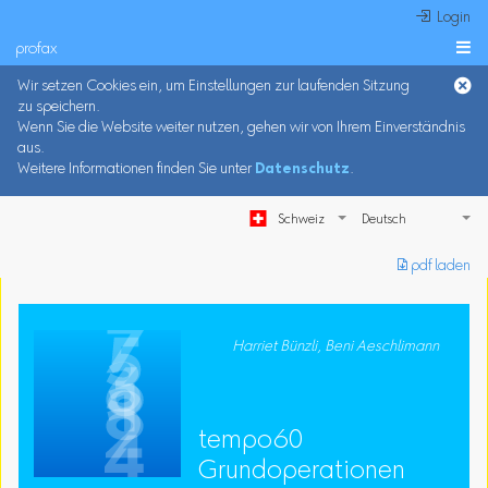
 Login
profax

Wir setzen Cookies ein, um Einstellungen zur laufenden Sitzung
zu speichern.
Wenn Sie die Website weiter nutzen, gehen wir von Ihrem Einverständnis
aus.
Weitere Informationen finden Sie unter
Datenschutz
.
Schweiz
︎ pdf laden
Harriet Bünzli, Beni Aeschlimann
tempo60
Grundoperationen