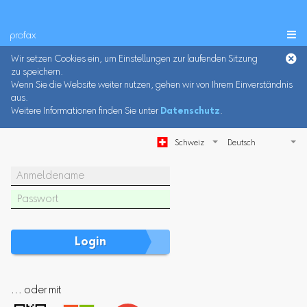
profax

Wir setzen Cookies ein, um Einstellungen zur laufenden Sitzung
zu speichern.
Wenn Sie die Website weiter nutzen, gehen wir von Ihrem Einverständnis
aus.
Weitere Informationen finden Sie unter
Datenschutz
.
Schweiz
… oder mit