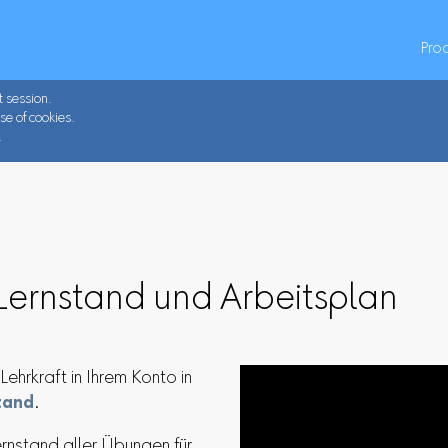
Pro
t session.
se of cookies.
.
Lernstand und Arbeitsplan
Lehrkraft in Ihrem Konto in
tand
.
ernstand aller Übungen für