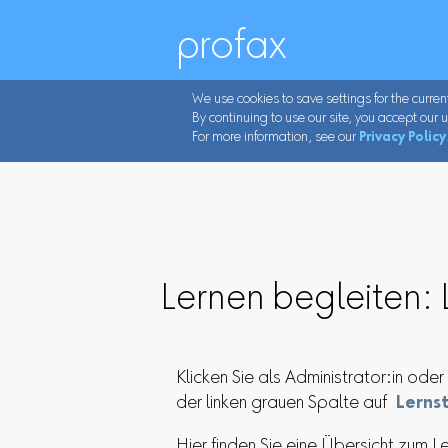
profax
We use cookies to save settings for the curren
By continuing to use our site, you accept our u
For more information, see our
Privacy Policy
Lernen begleiten: 
Klicken Sie als Administrator:in oder 
der linken grauen Spalte auf
Lerns
Hier finden Sie eine Übersicht zum L