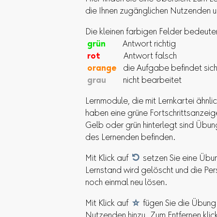
die Ihnen zugänglichen Nutzenden u
Die kleinen farbigen Felder bedeute
grün
Antwort richtig
rot
Antwort falsch
orange
die Aufgabe befindet sich
grau
nicht bearbeitet
Lernmodule, die mit Lernkartei ähnl
haben eine grüne Fortschrittsanzeig
Gelb oder grün hinterlegt sind Übung
des Lernenden befinden.
Mit Klick auf

setzen Sie eine Übun
Lernstand wird gelöscht und die Per
noch einmal neu lösen.
Mit Klick auf

fügen Sie die Übung
Nutzenden hinzu. Zum Entfernen klick