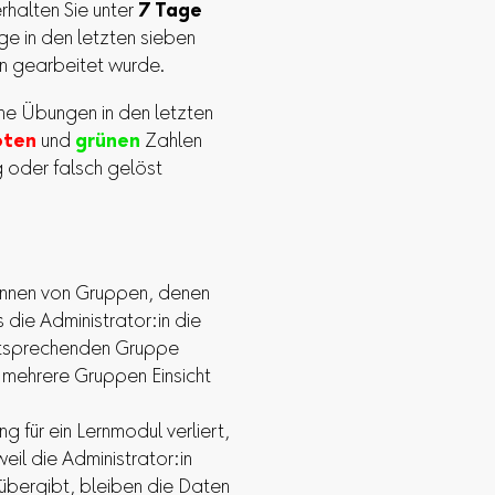
rhalten Sie unter
7 Tage
e in den letzten sieben
n gearbeitet wurde.
he Übungen in den letzten
oten
und
grünen
Zahlen
g oder falsch gelöst
:innen von Gruppen, denen
die Administrator:in die
entsprechenden Gruppe
n mehrere Gruppen Einsicht
g für ein Lernmodul verliert,
weil die Administrator:in
übergibt, bleiben die Daten