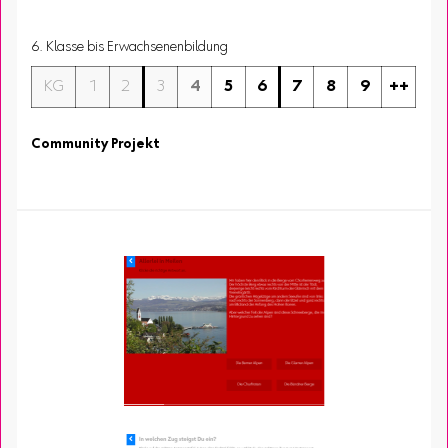
6. Klasse bis Erwachsenenbildung
KG
1
2
3
4
5
6
7
8
9
++
Community Projekt