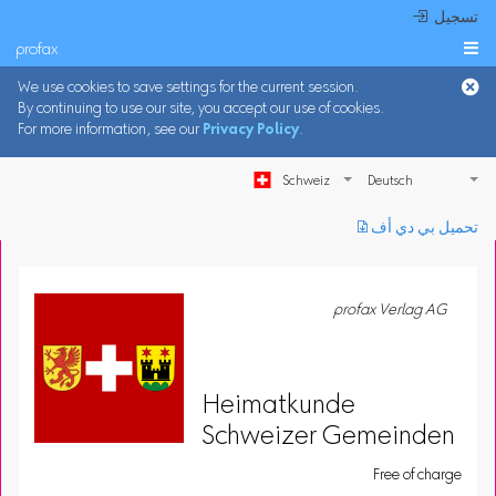
 تسجيل
profax

We use cookies to save settings for the current session.
By continuing to use our site, you accept our use of cookies.
For more information, see our
Privacy Policy
.
Schweiz
︎ تحميل بي دي أف
profax Verlag AG
Heimatkunde
Schweizer Gemeinden
Free of charge