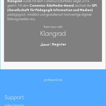
Klangrad
wurde mit dem Comenius EduMedia Siegel 2016
geehrt. Mit dem
Comenius-EduMedia-Award
zeichnet die
GPI
(Gesellschaft für Pädagogik Information und Medien)
pädagogisch, inhaltlich und gestalterisch hochwertige digitale
Bildungsmedien aus.
Train now with
Klangrad
Register
|
تسجيل
profaxonline
Support
Video Tutorials