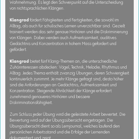
Wahrnehmung. Es legt den Schwerpunkt auf die Unterscheidung
von nichtsprachlichen Klängen.
Klangrad
fördert Fähigkeiten und Fertigkeiten, die sowohl im
Alltag, als auch für schulisches Lernen unverzichtbar sind. Gezielt
trainiert werden das sehr genaue Hinhören und die Diskriminierung
von Klängen. Dabei werden auch Aufmerksamkeit, auditives
Gedächtnis und Konzentration in hohem Mass gefordert und
gefördert.
Klangrad
bietet fünf Klang-Themen an, die unterschiedliche
Zuhörinteressen abdecken: Vögel, Technik, Melodie, Rhythmus und
Alltag. Jedes Thema enthält zwanzig Übungen, deren Schwierigkeit
kontinuierlich zunimmt. Je mehr Klänge gefragt sind, desto höher
sind die Anforderungen an Gedächtnis, Aufmerksamkeit und
Konzentration. Steigende Ähnlichkeit der Klänge erfordert
zunehmend genaueres Hinhören und bessere
Diskriminationsfähigkeit.
Zum Schluss jeder Übung wird die geleistete Arbeit bewertet. Die
Bewertung wird auf der Übungsübersicht eingetragen. Die
Übungsübersicht dient so als Lernjournal, welches laufend den
persönlichen Arbeitsstand und die Erfolge der Lernenden
dokumentiert und zeigt.