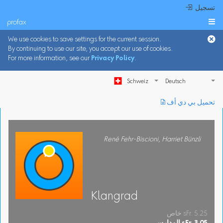
 تسجيل
profax

We use cookies to save settings for the current session.
By continuing to use our site, you accept our use of cookies.
For more information, see our
Privacy Policy
.
Schweiz
︎ تحميل بي دي أف
René Fehr-Biscioni, Harriet Bünzli
Klangrad
خاص sFr. 5.25