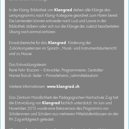
In der Klang-Bibliothek von
Klangrad
stehen alle Klänge des
Lernprogramms nach Klang-Kategorie geordnet zum Hören bereit.
Die Lernenden können entweder nach Lust und Laune in der
Bibliothek stöbern oder sich nur die Klänge der zuletzt bearbeiteten
Übung noch einmal anhören.
Einsatzbereiche für das
Klangrad
: Förderung der
Zuhörkompetenzen im Sprach-, Musik- und Instrumentalunterricht
und zu Hause.
Das Entwicklungsteam
René Fehr-Biscioni – Entwickler, Programmierer, Gestalter
Harriet Bünzli-Seiler – Primarlehrerin, Lehrmittelautorin
Weitere Informationen:
www.klangrad.ch
Das Zentrum Mündlichkeit der Pädagogischen Hochschule Zug hat
die Entwicklung von
Klangrad
fachlich unterstützt. Im Juni und
November 2015 wurde eine Betaversion des Programms von
Schülerinnen und Schülern aus mehreren Mittelstufenklassen an der
PH Zug erfolgreich getestet.