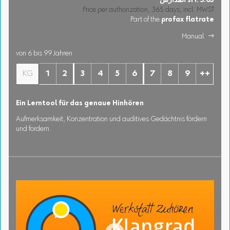
3.05
sFr.
المدارس
Price per authorization, 365 days, incl. MWST
Part of the
profax flatrate
Manual 
von 6 bis 99 Jahren
KG
1
2
3
4
5
6
7
8
9
++
Ein Lerntool für das genaue Hinhören
Aufmerksamkeit, Konzentration und auditives Gedächtnis fördern
und fordern.