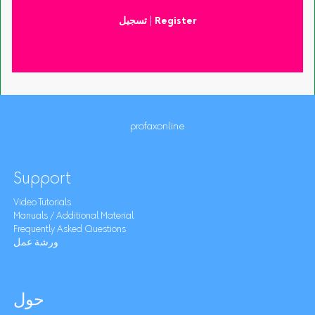
Register
|
تسجيل
profaxonline
Support
Video Tutorials
Manuals / Additional Material
Frequently Asked Questions
ورشة عمل
حول