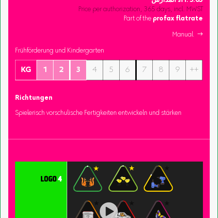
3.05
sFr.
المدارس
Price per authorization, 365 days, incl. MWST
Part of the
profax flatrate
Manual 
Frühförderung und Kindergarten
KG
1
2
3
4
5
6
7
8
9
++
Richtungen
Spielerisch vorschulische Fertigkeiten entwickeln und stärken
