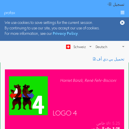
 تسجيل
profax

We use cookies to save settings for the current session.
By continuing to use our site, you accept our use of cookies.
For more information, see our
Privacy Policy
.
Schweiz
︎ تحميل بي دي أف
Harriet Bünzli, René Fehr-Biscioni
LOGO 4
خاص sFr. 5.25