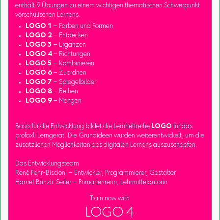
enthält 9 Übungen zu einem wichtigen thematischen Schwerpunkt
vorschulischen Lernens.
LOGO 1
– Farben und Formen
LOGO 2
– Entdecken
LOGO 3
– Ergänzen
LOGO 4
– Richtungen
LOGO 5
– Kombinieren
LOGO 6
– Zuordnen
LOGO 7
– Spiegelbilder
LOGO 8
– Reihen
LOGO 9
– Mengen
Basis für die Entwicklung bildet die Lernheftreihe
LOGO
für das
profaxli Lerngerät. Die Grundideen wurden weiterentwickelt, um die
zusätzlichen Möglichkeiten des digitalen Lernens auszuschöpfen.
Das Entwicklungsteam
René Fehr-Biscioni – Entwickler, Programmierer, Gestalter
Harriet Bünzli-Seiler – Primarlehrerin, Lehrmittelautorin
Train now with
LOGO 4