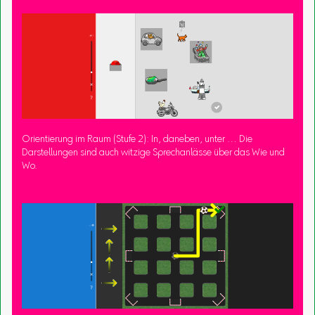
Orientierung im Raum (Stufe 2): In, daneben, unter … Die
Darstellungen sind auch witzige Sprechanlässe über das Wie und
Wo.