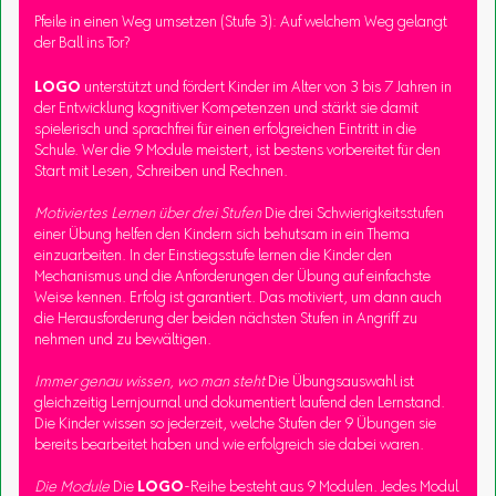
Pfeile in einen Weg umsetzen (Stufe 3): Auf welchem Weg gelangt
der Ball ins Tor?
LOGO
unterstützt und fördert Kinder im Alter von 3 bis 7 Jahren in
der Entwicklung kognitiver Kompetenzen und stärkt sie damit
spielerisch und sprachfrei für einen erfolgreichen Eintritt in die
Schule. Wer die 9 Module meistert, ist bestens vorbereitet für den
Start mit Lesen, Schreiben und Rechnen.
Motiviertes Lernen über drei Stufen
Die drei Schwierigkeitsstufen
einer Übung helfen den Kindern sich behutsam in ein Thema
einzuarbeiten. In der Einstiegsstufe lernen die Kinder den
Mechanismus und die Anforderungen der Übung auf einfachste
Weise kennen. Erfolg ist garantiert. Das motiviert, um dann auch
die Herausforderung der beiden nächsten Stufen in Angriff zu
nehmen und zu bewältigen.
Immer genau wissen, wo man steht
Die Übungsauswahl ist
gleichzeitig Lernjournal und dokumentiert laufend den Lernstand.
Die Kinder wissen so jederzeit, welche Stufen der 9 Übungen sie
bereits bearbeitet haben und wie erfolgreich sie dabei waren.
Die Module
Die
LOGO
-Reihe besteht aus 9 Modulen. Jedes Modul