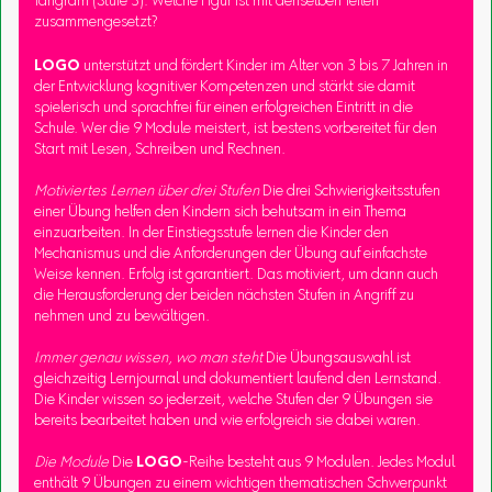
Tangram (Stufe 3): Welche Figur ist mit denselben Teilen
zusammengesetzt?
LOGO
unterstützt und fördert Kinder im Alter von 3 bis 7 Jahren in
der Entwicklung kognitiver Kompetenzen und stärkt sie damit
spielerisch und sprachfrei für einen erfolgreichen Eintritt in die
Schule. Wer die 9 Module meistert, ist bestens vorbereitet für den
Start mit Lesen, Schreiben und Rechnen.
Motiviertes Lernen über drei Stufen
Die drei Schwierigkeitsstufen
einer Übung helfen den Kindern sich behutsam in ein Thema
einzuarbeiten. In der Einstiegsstufe lernen die Kinder den
Mechanismus und die Anforderungen der Übung auf einfachste
Weise kennen. Erfolg ist garantiert. Das motiviert, um dann auch
die Herausforderung der beiden nächsten Stufen in Angriff zu
nehmen und zu bewältigen.
Immer genau wissen, wo man steht
Die Übungsauswahl ist
gleichzeitig Lernjournal und dokumentiert laufend den Lernstand.
Die Kinder wissen so jederzeit, welche Stufen der 9 Übungen sie
bereits bearbeitet haben und wie erfolgreich sie dabei waren.
Die Module
Die
LOGO
-Reihe besteht aus 9 Modulen. Jedes Modul
enthält 9 Übungen zu einem wichtigen thematischen Schwerpunkt