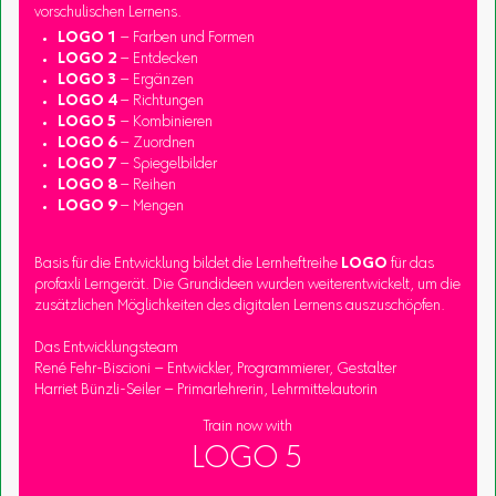
vorschulischen Lernens.
LOGO 1
– Farben und Formen
LOGO 2
– Entdecken
LOGO 3
– Ergänzen
LOGO 4
– Richtungen
LOGO 5
– Kombinieren
LOGO 6
– Zuordnen
LOGO 7
– Spiegelbilder
LOGO 8
– Reihen
LOGO 9
– Mengen
Basis für die Entwicklung bildet die Lernheftreihe
LOGO
für das
profaxli Lerngerät. Die Grundideen wurden weiterentwickelt, um die
zusätzlichen Möglichkeiten des digitalen Lernens auszuschöpfen.
Das Entwicklungsteam
René Fehr-Biscioni – Entwickler, Programmierer, Gestalter
Harriet Bünzli-Seiler – Primarlehrerin, Lehrmittelautorin
Train now with
LOGO 5