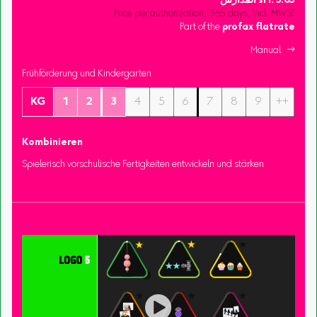
3.05
sFr.
المدارس
Price per authorization, 365 days, incl. MWST
Part of the
profax flatrate
Manual 
Frühförderung und Kindergarten
KG
1
2
3
4
5
6
7
8
9
++
Kombinieren
Spielerisch vorschulische Fertigkeiten entwickeln und stärken
