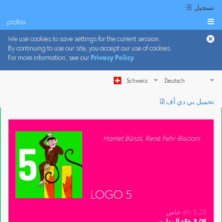
 تسجيل
profax

We use cookies to save settings for the current session.
By continuing to use our site, you accept our use of cookies.
For more information, see our
Privacy Policy
.
Schweiz
︎ تحميل بي دي أف
Harriet Bünzli, René Fehr-Biscioni
LOGO 5
خاص sFr. 5.25