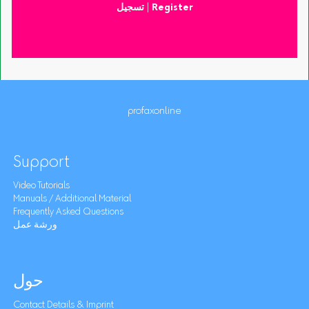
Register
|
تسجيل
profaxonline
Support
Video Tutorials
Manuals / Additional Material
Frequently Asked Questions
ورشة عمل
حول
Contact Details & Imprint