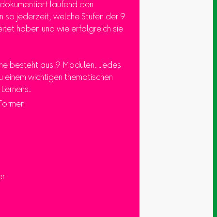
d dokumentiert laufend den
n so jederzeit, welche Stufen der 9
tet haben und wie erfolgreich sie
he besteht aus 9 Modulen. Jedes
u einem wichtigen thematischen
 Lernens.
Formen
er