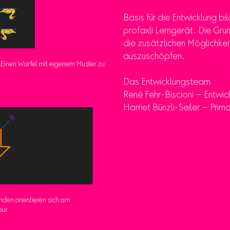
Basis für die Entwicklung bi
profaxli Lerngerät. Die Gr
die zusätzlichen Möglichkei
auszuschöpfen.
: Einen Würfel mit eigenem Muster zu
Das Entwicklungsteam
René Fehr-Biscioni – Entwic
Harriet Bünzli-Seiler – Prima
enden orientieren sich am
ur.