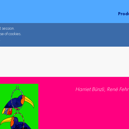
Prod
t session.
se of cookies.
.
Harriet Bünzli, René Fehr