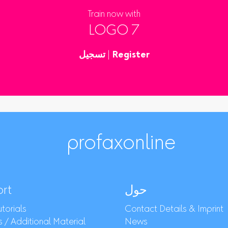
Train now with
LOGO 7
Register
|
تسجيل
profaxonline
حول
rt
torials
Contact Details & Imprint
 / Additional Material
News