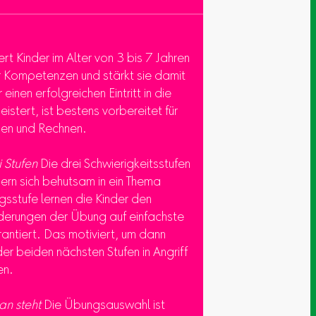
rt Kinder im Alter von 3 bis 7 Jahren
er Kompetenzen und stärkt sie damit
 einen erfolgreichen Eintritt in die
stert, ist bestens vorbereitet für
ben und Rechnen.
i Stufen
Die drei Schwierigkeitsstufen
ern sich behutsam in ein Thema
egsstufe lernen die Kinder den
derungen der Übung auf einfachste
rantiert. Das motiviert, um dann
r beiden nächsten Stufen in Angriff
en.
n steht
Die Übungsauswahl ist