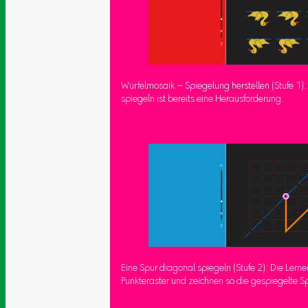
Würfelmosaik – Spiegelung herstellen (Stufe 1)
spiegeln ist bereits eine Herausforderung.
Eine Spur diagonal spiegeln (Stufe 2): Die Lern
Punkteraster und zeichnen so die gespiegelte Sp