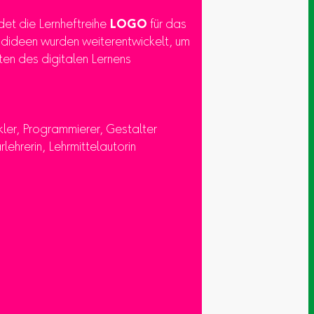
ldet die Lernheftreihe
LOGO
für das
undideen wurden weiterentwickelt, um
ten des digitalen Lernens
kler, Programmierer, Gestalter
rlehrerin, Lehrmittelautorin