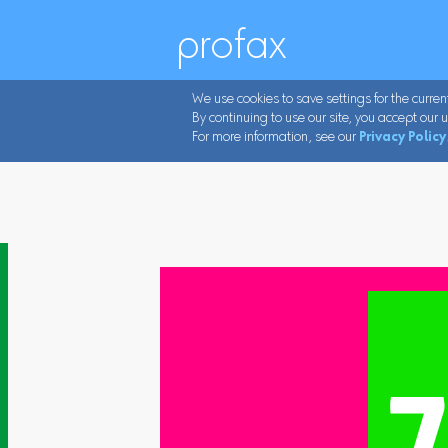
profax
We use cookies to save settings for the curren
By continuing to use our site, you accept our u
For more information, see our
Privacy Policy