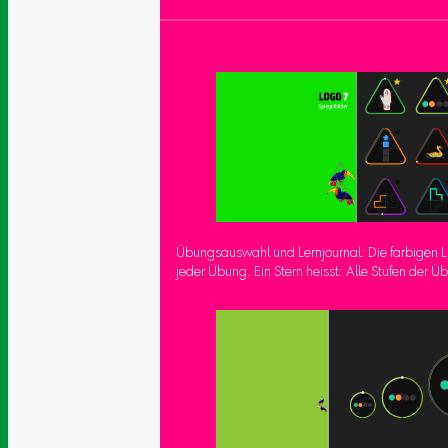
Übungsauswahl und Lernjournal: Die farbigen L
jeder Übung. Ein Stern heisst: Alle Stufen der Ü