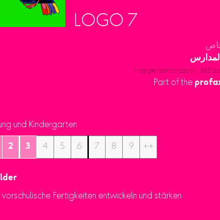
LOGO 7
لمدارس
Price per authorization, 365 d
Part of the
profa
ung und Kindergarten
2
3
4
5
6
7
8
9
++
lder
h vorschulische Fertigkeiten entwickeln und stärken