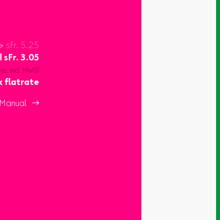
خاص sFr. 5.25
3.05
sFr.
ا
ays, incl. MWST
x flatrate
Manual 