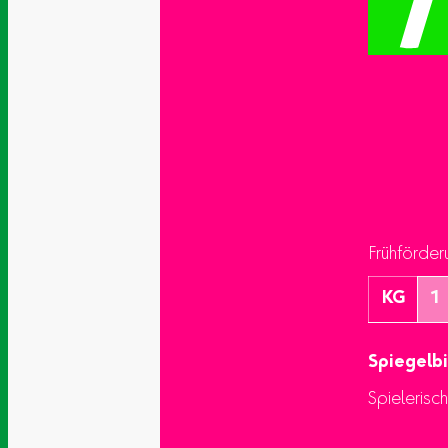
Frühförder
KG
1
Spiegelbi
Spielerisc