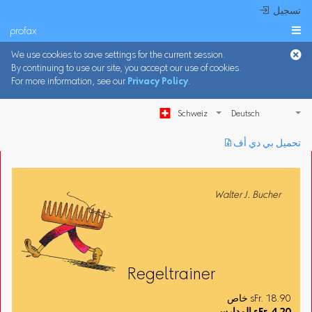
 تسجيل
profax

We use cookies to save settings for the current session.
By continuing to use our site, you accept our use of cookies.
For more information, see our
Privacy Policy
.
Schweiz
︎ تحميل بي دي أف
Walter J. Bucher
Regeltrainer
خاص sFr. 18.90