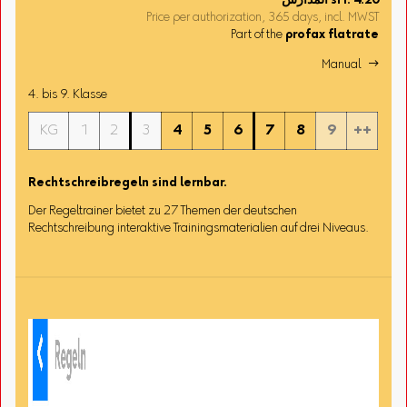
4.20
sFr.
المدارس
Price per authorization, 365 days, incl. MWST
Part of the
profax flatrate
Manual 
4. bis 9. Klasse
KG
1
2
3
4
5
6
7
8
9
++
Rechtschreibregeln sind lernbar.
Der Regeltrainer bietet zu 27 Themen der deutschen
Rechtschreibung interaktive Trainingsmaterialien auf drei Niveaus.