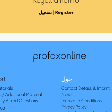
RegeltrainerPro
Register
|
تسجيل
profaxonline
حول
rt
torials
Contact Details & Imprint
 / Additional Material
News
tly Asked Questions
Terms and Conditions
Privacy Policy
ورش