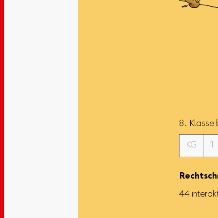
8. Klasse
KG
1
Rechtschr
44 interak