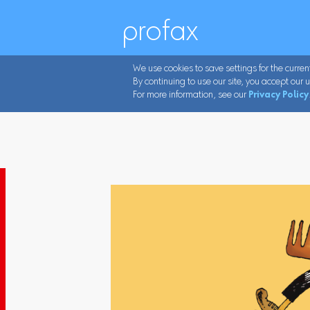
profax
We use cookies to save settings for the curren
By continuing to use our site, you accept our u
For more information, see our
Privacy Policy