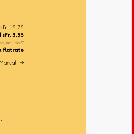
خاص sFr. 15.75
3.55
sFr.
ا
ays, incl. MWST
x flatrate
Manual 
g.