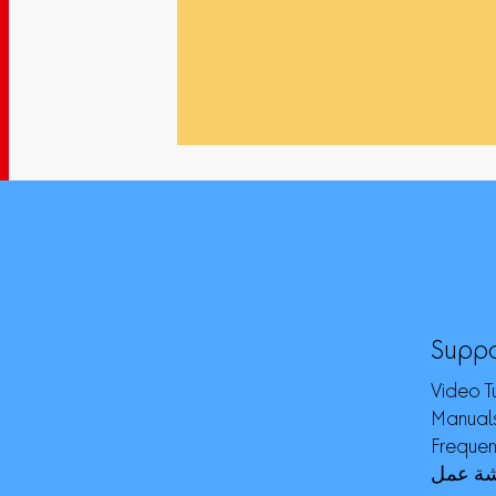
Suppo
Video Tu
Manuals
Frequen
ة عمل