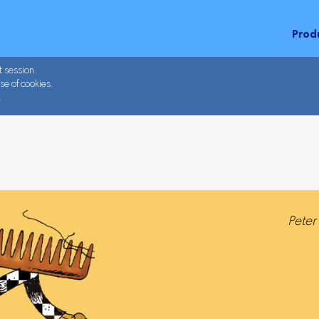
Prod
t session.
se of cookies.
.
Peter