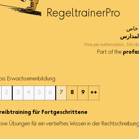
RegeltrainerPro
لمدارس
Price per authorization, 365 d
Part of the
profa
 bis Erwachsenenbildung
2
3
4
5
6
7
8
9
++
eibtraining für Fortgeschrittene
tive Übungen für ein vertieftes Wissen in der Rechtschreibun