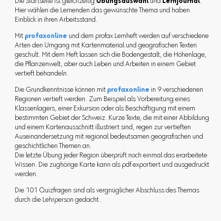
Die Startseite ist gleichzeitig
Übungsauswahl
und
Lernjournal
.
Hier wählen die Lernenden das gewünschte Thema und haben
Einblick in ihren Arbeitsstand.
Mit
profaxonline
und dem profax Lernheft werden auf verschiedene
Arten den Umgang mit Kartenmaterial und geografischen Texten
geschult. Mit dem Heft lassen sich die Bodengestalt, die Höhenlage,
die Pflanzenwelt, aber auch Leben und Arbeiten in einem Gebiet
vertieft behandeln.
Die Grundkenntnisse können mit
profaxonline
in 9 verschiedenen
Regionen vertieft werden. Zum Beispiel als Vorbereitung eines
Klassenlagers, einer Exkursion oder als Beschäftigung mit einem
bestimmten Gebiet der Schweiz. Kurze Texte, die mit einer Abbildung
und einem Kartenausschnitt illustriert sind, regen zur vertieften
Auseinandersetzung mit regional bedeutsamen geografischen und
geschichtlichen Themen an.
Die letzte Übung jeder Region überprüft noch einmal das erarbeitete
Wissen. Die zughörige Karte kann als pdf exportiert und ausgedruckt
werden.
Die 101 Quizfragen sind als vergnüglicher Abschluss des Themas
durch die Lehrperson gedacht.