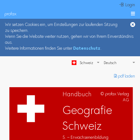
 Login
profax

Wir setzen Cookies ein, um Einstellungen zur laufenden Sitzung
zu speichern.
Wenn Sie die Website weiter nutzen, gehen wir von Ihrem Einverständnis
aus.
Weitere Informationen finden Sie unter
Datenschutz
.
Schweiz
︎ pdf laden
Handbuch
© profax Verlag
AG
Geografie
Schweiz
5. – Erwachsenenbildung