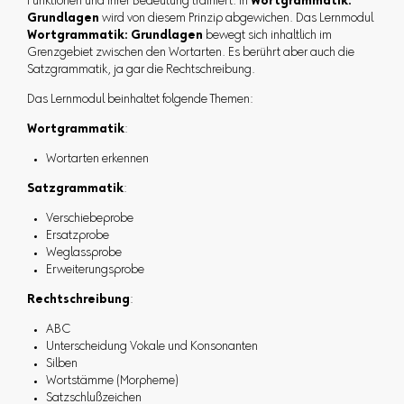
Funktionen und ihrer Bedeutung trainiert. In
Wortgrammatik:
Grundlagen
wird von diesem Prinzip abgewichen. Das Lernmodul
Wortgrammatik: Grundlagen
bewegt sich inhaltlich im
Grenzgebiet zwischen den Wortarten. Es berührt aber auch die
Satzgrammatik, ja gar die Rechtschreibung.
Das Lernmodul beinhaltet folgende Themen:
Wortgrammatik
:
Wortarten erkennen
Satzgrammatik
:
Verschiebeprobe
Ersatzprobe
Weglassprobe
Erweiterungsprobe
Rechtschreibung
:
ABC
Unterscheidung Vokale und Konsonanten
Silben
Wortstämme (Morpheme)
Satzschlußzeichen