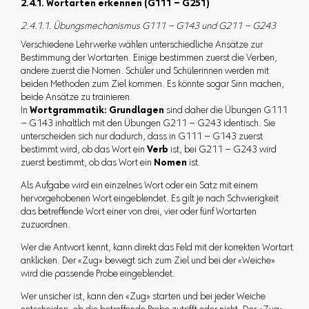
2.4.1. Wortarten erkennen (G111 – G251)
2.4.1.1. Übungsmechanismus G111 – G143 und G211 – G243
Verschiedene Lehrwerke wählen unterschiedliche Ansätze zur
Bestimmung der Wortarten. Einige bestimmen zuerst die Verben,
andere zuerst die Nomen. Schüler und Schülerinnen werden mit
beiden Methoden zum Ziel kommen. Es könnte sogar Sinn machen,
beide Ansätze zu trainieren.
In
Wortgrammatik: Grundlagen
sind daher die Übungen G111
– G143 inhaltlich mit den Übungen G211 – G243 identisch. Sie
unterscheiden sich nur dadurch, dass in G111 – G143 zuerst
bestimmt wird, ob das Wort ein
Verb
ist, bei G211 – G243 wird
zuerst bestimmt, ob das Wort ein
Nomen
ist.
Als Aufgabe wird ein einzelnes Wort oder ein Satz mit einem
hervorgehobenen Wort eingeblendet. Es gilt je nach Schwierigkeit
das betreffende Wort einer von drei, vier oder fünf Wortarten
zuzuordnen.
Wer die Antwort kennt, kann direkt das Feld mit der korrekten Wortart
anklicken. Der «Zug» bewegt sich zum Ziel und bei der «Weiche»
wird die passende Probe eingeblendet.
Wer unsicher ist, kann den «Zug» starten und bei jeder Weiche