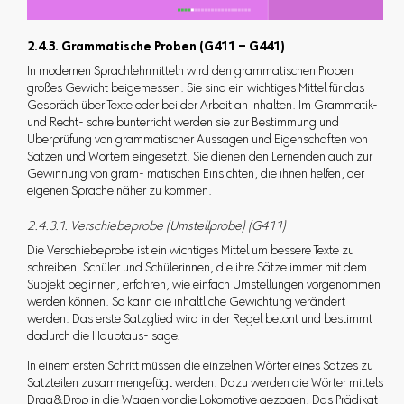
2.4.3. Grammatische Proben (G411 – G441)
In modernen Sprachlehrmitteln wird den grammatischen Proben
großes Gewicht beigemessen. Sie sind ein wichtiges Mittel für das
Gespräch über Texte oder bei der Arbeit an Inhalten. Im Grammatik-
und Recht- schreibunterricht werden sie zur Bestimmung und
Überprüfung von grammatischer Aussagen und Eigenschaften von
Sätzen und Wörtern eingesetzt. Sie dienen den Lernenden auch zur
Gewinnung von gram- matischen Einsichten, die ihnen helfen, der
eigenen Sprache näher zu kommen.
2.4.3.1. Verschiebeprobe (Umstellprobe) (G411)
Die Verschiebeprobe ist ein wichtiges Mittel um bessere Texte zu
schreiben. Schüler und Schülerinnen, die ihre Sätze immer mit dem
Subjekt beginnen, erfahren, wie einfach Umstellungen vorgenommen
werden können. So kann die inhaltliche Gewichtung verändert
werden: Das erste Satzglied wird in der Regel betont und bestimmt
dadurch die Hauptaus- sage.
In einem ersten Schritt müssen die einzelnen Wörter eines Satzes zu
Satzteilen zusammengefügt werden. Dazu werden die Wörter mittels
Drag&Drop in die Wagen vor die Lokomotive gezogen. Das Prädikat