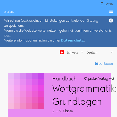
 Login
profax

Wir setzen Cookies ein, um Einstellungen zur laufenden Sitzung
zu speichern.
Wenn Sie die Website weiter nutzen, gehen wir von Ihrem Einverständnis
aus.
Weitere Informationen finden Sie unter
Datenschutz
.
Schweiz
︎ pdf laden
Handbuch
© profax Verlag AG
Wortgrammatik
Grundlagen
2. – 9. Klasse