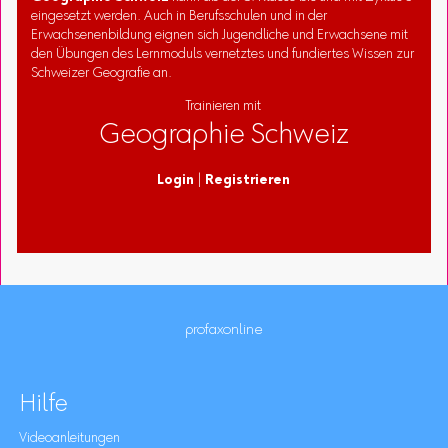
eingesetzt werden. Auch in Berufsschulen und in der
Erwachsenenbildung eignen sich Jugendliche und Erwachsene mit
den Übungen des Lernmoduls vernetztes und fundiertes Wissen zur
Schweizer Geografie an.
Trainieren mit
Geographie Schweiz
Login
|
Registrieren
profaxonline
Hilfe
Videoanleitungen