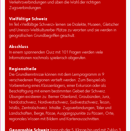
Verkehrsverbindungen und üben die Wahl der richtigen
Zugsverbindungen.
Vielfältige Schweiz
Im Teil «Vielfältige Schweiz» lernen sie Dialekte, Museen, Gletscher
und Unesco-Weltkulturerbe-Plätze zu verorten und sie werden in
geografischen Grundbegriffen geschult.
Abschluss
In einem spannenden Quiz mit 101 Fragen werden viele
Informationen nochmals spielerisch abgerufen.
Regionalteile
Die Grundkenntnisse können mit dem Lernprogramm in 9
verschiedenen Regionen vertieft werden. Zum Beispiel als
Vorbereitung eines Klassenlagers, einer Exkursion oder als
Beschäftigung mit einem bestimmten Gebiet der Schweiz.
Übungen existieren zu: Berner Oberland, Graubünden, Jura,
Nordostschweiz, Nordwestschweiz, Südwestschweiz, Tessin,
Wallis, Zentralschweiz. Inhalte: Zugsverbindungen, Täler und
Landschaften, Berge, Pässe, Ausgangspunkte zu Pässen, Orte,
regionales Wissen mit Bildern und Kartenausschnitten.
Geographie Schweiz
kann ab der 5. Klasse bis und mit Zyklus 3