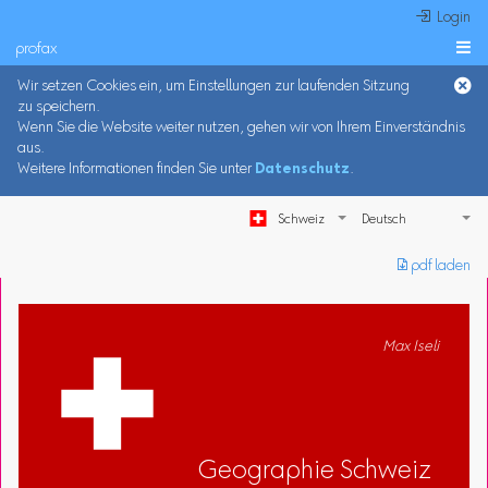
 Login
profax

Wir setzen Cookies ein, um Einstellungen zur laufenden Sitzung
zu speichern.
Wenn Sie die Website weiter nutzen, gehen wir von Ihrem Einverständnis
aus.
Weitere Informationen finden Sie unter
Datenschutz
.
Schweiz
︎ pdf laden
Max Iseli
Geographie Schweiz