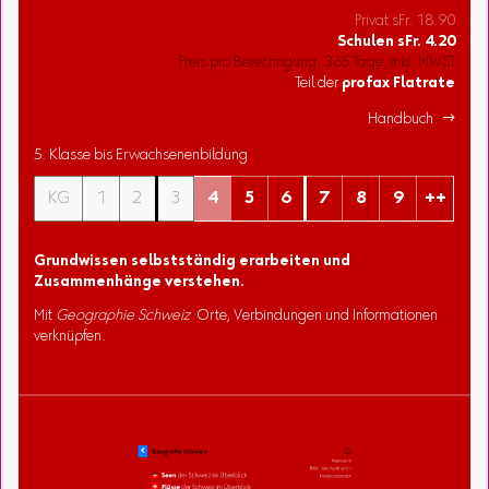
Privat sFr. 18.90
Schulen
sFr.
4.20
Preis pro Berechtigung, 365 Tage, inkl. MWST
Teil der
profax Flatrate
Handbuch 
5. Klasse bis Erwachsenenbildung
KG
1
2
3
4
5
6
7
8
9
++
Grundwissen selbstständig erarbeiten und
Zusammenhänge verstehen.
Mit
Geographie Schweiz
Orte, Verbindungen und Informationen
verknüpfen.