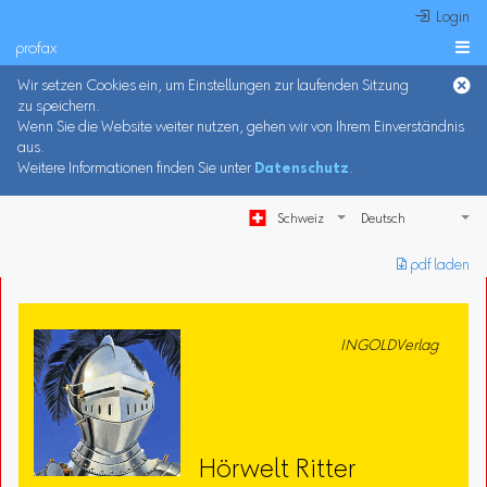
 Login
profax

Wir setzen Cookies ein, um Einstellungen zur laufenden Sitzung
zu speichern.
Wenn Sie die Website weiter nutzen, gehen wir von Ihrem Einverständnis
aus.
Weitere Informationen finden Sie unter
Datenschutz
.
Schweiz
︎ pdf laden
INGOLDVerlag
Hörwelt Ritter