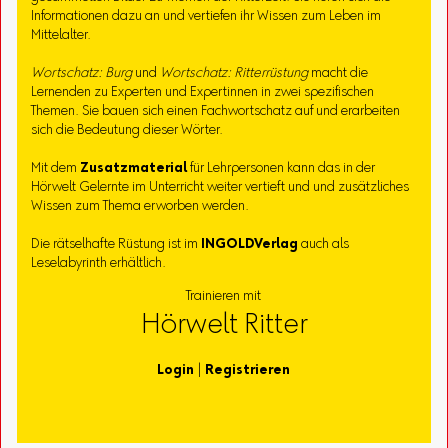
Informationen dazu an und vertiefen ihr Wissen zum Leben im
Mittelalter.
Wortschatz: Burg
und
Wortschatz: Ritterrüstung
macht die
Lernenden zu Experten und Expertinnen in zwei spezifischen
Themen. Sie bauen sich einen Fachwortschatz auf und erarbeiten
sich die Bedeutung dieser Wörter.
Mit dem
Zusatzmaterial
für Lehrpersonen kann das in der
Hörwelt Gelernte im Unterricht weiter vertieft und und zusätzliches
Wissen zum Thema erworben werden.
Die rätselhafte Rüstung ist im
INGOLD
Verlag
auch als
Leselabyrinth erhältlich.
Trainieren mit
Hörwelt Ritter
Login
|
Registrieren