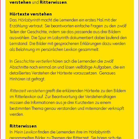
verstehen
und
Ritterwissen
.
Hörtexte verstehen
Das
Hörlabyrinth
macht die Lernenden ein erstes Mal mit der
Erzählung vertraut. Sie beantworten einfache Fragen zu den zwölf
Teilen der Geschichte, indem sie das passende aus drei Bildern
auswählen. Die Spur im Labyrinth dokumentiert dabei laufend den
Lernstand. Die Bilder mit gesprochenen Erklärungen dazu werden
als Belohnung im persönlichen Lexikon gesammelt.
In
Geschichte vertiefen
hören sich die Lernenden die zwölf
Abschnitte noch einmal an und lösen vielfältige Aufgaben, die ein
detailliertes Verstehen der Hörtexte voraussetzen. Genaues
Hinhören ist gefragt.
Ritterzeit verstehen
greift die erklärenden Hörtexte zu den Bildern
im Ritterlexikon auf. Zur Beantwortung der Verstehensfragen
müssen die Informationen aus je drei Kurztexten zu einem
bestimmten Thema genau verstanden und miteinander verknüpft
werden.
Ritterwissen
In
Mein Lexikon
finden die Lernenden ihre im Hörlabyrinth
gesammelten Bilder zu Themen der Ritterzeit. Sie hören sich die