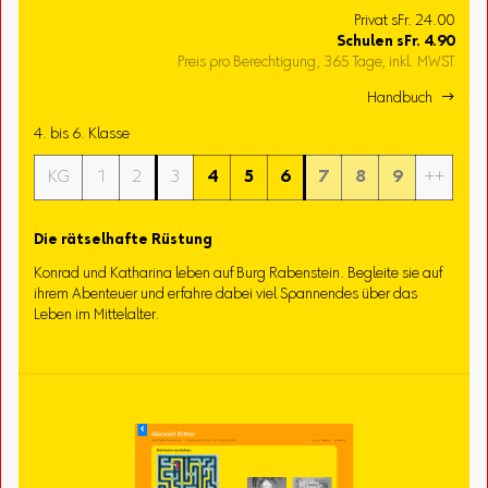
Privat sFr. 24.00
Schulen
sFr.
4.90
Preis pro Berechtigung, 365 Tage, inkl. MWST
Handbuch 
4. bis 6. Klasse
KG
1
2
3
4
5
6
7
8
9
++
Die rätselhafte Rüstung
Konrad und Katharina leben auf Burg Rabenstein. Begleite sie auf
ihrem Abenteuer und erfahre dabei viel Spannendes über das
Leben im Mittelalter.