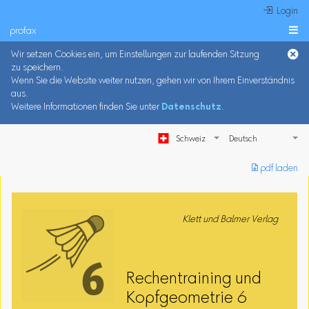
 Login
profax

Wir setzen Cookies ein, um Einstellungen zur laufenden Sitzung
zu speichern.
Wenn Sie die Website weiter nutzen, gehen wir von Ihrem Einverständnis
aus.
Weitere Informationen finden Sie unter
Datenschutz
.
Schweiz
︎ pdf laden
Klett und Balmer Verlag
Rechentraining und
Kopfgeometrie 6