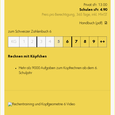
Privat sFr. 13.00
Schulen
sFr.
4.90
Preis pro Berechtigung, 365 Tage, inkl. MWST
Handbuch (pdf) ︎
zum Schweizer Zahlenbuch 6
KG
1
2
3
4
5
6
7
8
9
++
Rechnen mit Köpfchen
Mehr als 9000 Aufgaben zum Kopfrechnen ab dem 6.
Schuljahr