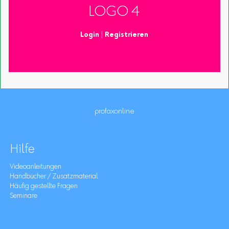
LOGO 4
Login
|
Registrieren
profaxonline
Hilfe
Videoanleitungen
Handbücher / Zusatzmaterial
Häufig gestellte Fragen
Seminare