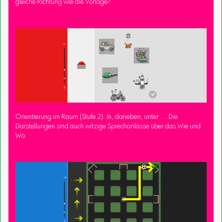
gleiche Richtung wie die Vorlage?
Orientierung im Raum (Stufe 2): In, daneben, unter … Die
Darstellungen sind auch witzige Sprechanlässe über das Wie und
Wo.