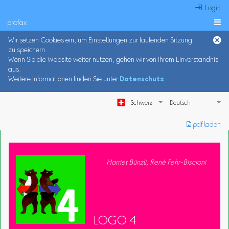
 Login
profax

Wir setzen Cookies ein, um Einstellungen zur laufenden Sitzung
zu speichern.
Wenn Sie die Website weiter nutzen, gehen wir von Ihrem Einverständnis
aus.
Weitere Informationen finden Sie unter
Datenschutz
.
Schweiz
︎ pdf laden
Harriet Bünzli, René Fehr-Biscioni
LOGO 4