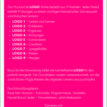
Die Module
Die
LOGO
-Reihe besteht aus 9 Modulen. Jedes Modul
enthält 9 Übungen zu einem wichtigen thematischen Schwerpunkt
vorschulischen Lernens.
LOGO 1
– Farben und Formen
LOGO 2
– Entdecken
LOGO 3
– Ergänzen
LOGO 4
– Richtungen
LOGO 5
– Kombinieren
LOGO 6
– Zuordnen
LOGO 7
– Spiegelbilder
LOGO 8
– Reihen
LOGO 9
– Mengen
Basis für die Entwicklung bildet die Lernheftreihe
LOGO
für das
profaxli Lerngerät. Die Grundideen wurden weiterentwickelt, um die
zusätzlichen Möglichkeiten des digitalen Lernens auszuschöpfen.
Das Entwicklungsteam
René Fehr-Biscioni – Entwickler, Programmierer, Gestalter
Harriet Bünzli-Seiler – Primarlehrerin, Lehrmittelautorin
Trainieren mit