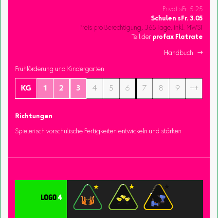
Privat sFr. 5.25
Schulen
sFr.
3.05
Preis pro Berechtigung, 365 Tage, inkl. MWST
Teil der
profax Flatrate
Handbuch 
Frühförderung und Kindergarten
KG
1
2
3
4
5
6
7
8
9
++
Richtungen
Spielerisch vorschulische Fertigkeiten entwickeln und stärken