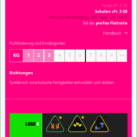
Privat sFr. 5.25
Schulen
sFr.
3.05
Preis pro Berechtigung, 365 Tage, inkl. MWST
Teil der
profax Flatrate
Handbuch 
Frühförderung und Kindergarten
KG
1
2
3
4
5
6
7
8
9
++
Richtungen
Spielerisch vorschulische Fertigkeiten entwickeln und stärken