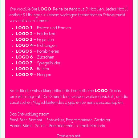
Die Module
Die
LOGO
-Reihe besteht aus 9 Modulen. Jedes Modul
enthält 9 Übungen zu einem wichtigen thematischen Schwerpunkt
vorschulischen Lernens.
LOGO 1
– Farben und Formen
LOGO 2
– Entdecken
LOGO 3
– Ergänzen
LOGO 4
– Richtungen
LOGO 5
– Kombinieren
LOGO 6
– Zuordnen
LOGO 7
– Spiegelbilder
LOGO 8
– Reihen
LOGO 9
– Mengen
Basis für die Entwicklung bildet die Lernheftreihe
LOGO
für das
profaxli Lerngerät. Die Grundideen wurden weiterentwickelt, um die
zusätzlichen Möglichkeiten des digitalen Lernens auszuschöpfen.
Das Entwicklungsteam
René Fehr-Biscioni – Entwickler, Programmierer, Gestalter
Harriet Bünzli-Seiler – Primarlehrerin, Lehrmittelautorin
Trainieren mit