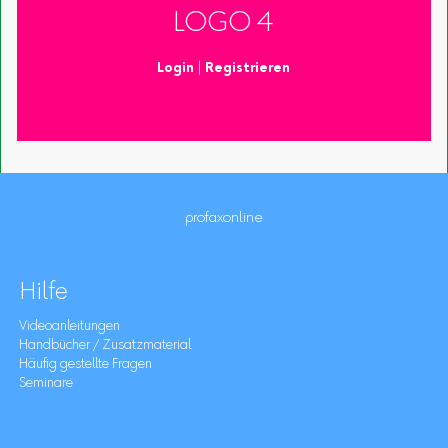
LOGO 4
Login
|
Registrieren
profaxonline
Hilfe
Videoanleitungen
Handbücher / Zusatzmaterial
Häufig gestellte Fragen
Seminare