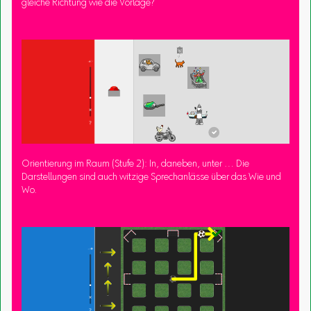
gleiche Richtung wie die Vorlage?
Orientierung im Raum (Stufe 2): In, daneben, unter … Die
Darstellungen sind auch witzige Sprechanlässe über das Wie und
Wo.