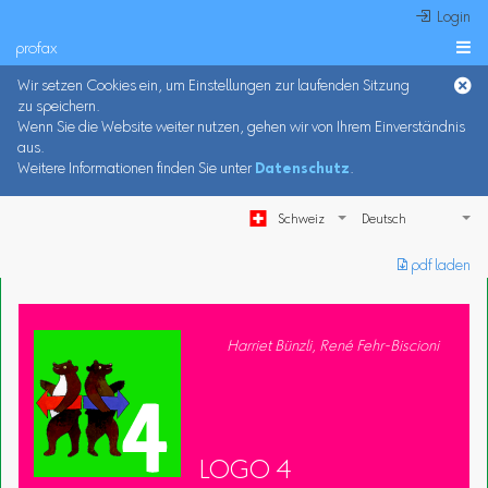
 Login
profax

Wir setzen Cookies ein, um Einstellungen zur laufenden Sitzung
zu speichern.
Wenn Sie die Website weiter nutzen, gehen wir von Ihrem Einverständnis
aus.
Weitere Informationen finden Sie unter
Datenschutz
.
Schweiz
︎ pdf laden
Harriet Bünzli, René Fehr-Biscioni
LOGO 4