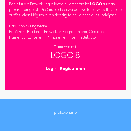
Basis für die Entwicklung bildet die Lernheftreihe
LOGO
für das
profaxli Lerngerät. Die Grundideen wurden weiterentwickelt, um die
zusätzlichen Möglichkeiten des digitalen Lernens auszuschöpfen.
Das Entwicklungsteam
René Fehr-Biscioni – Entwickler, Programmierer, Gestalter
Harriet Bünzli-Seiler – Primarlehrerin, Lehrmittelautorin
Trainieren mit
LOGO 8
Login
|
Registrieren
profaxonline