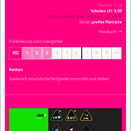
Privat sFr. 5.25
Schulen
sFr.
3.05
Preis pro Berechtigung, 365 Tage, inkl. MWST
Teil der
profax Flatrate
Handbuch 
Frühförderung und Kindergarten
KG
1
2
3
4
5
6
7
8
9
++
Reihen
Spielerisch vorschulische Fertigkeiten entwickeln und stärken