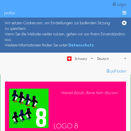
 Login
profax

Wir setzen Cookies ein, um Einstellungen zur laufenden Sitzung
zu speichern.
Wenn Sie die Website weiter nutzen, gehen wir von Ihrem Einverständnis
aus.
Weitere Informationen finden Sie unter
Datenschutz
.
Schweiz
︎ pdf laden
Harriet Bünzli, René Fehr-Biscioni
LOGO 8