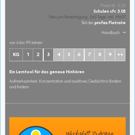
Privat sFr. 5.25
Schulen
sFr.
3.05
Preis pro Berechtigung, 365 Tage, inkl. MWST
Teil der
profax Flatrate
Handbuch 
von 6 bis 99 Jahren
KG
1
2
3
4
5
6
7
8
9
++
Ein Lerntool für das genaue Hinhören
Aufmerksamkeit, Konzentration und auditives Gedächtnis fördern
und fordern.