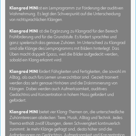
Klangrad MINI
ist ein Lernprogramm zur Förderung der auditiven
Wahrnehmung. Es legt den Schwerpunkt auf die Unterscheidung
von nichtsprachlichen Klängen.
Klangrad MINI
ist die Ergänzung zu Klangrad für den Bereich
Frühförderung und für die Grundstufe. Es fördert sprachfrei und
ganz spielerisch das genaue Zuhören. Im Unterschied zu Klangrad
sind alle Klänge des Lernprogramms mit Bildern hinterlegt. Das
Üben macht doppelt Spass, weil die Bilder aufgedeckt werden,
sobald ein Klang erkannt wird.
Klangrad MINI
fördert Fähigkeiten und Fertigkeiten, die sowohl im
Alltag, als auch fürs Lernen unverzichtbar sind. Gezielt trainiert
werden das sehr genaue Hinhören und die Diskriminierung von
Klängen. Dabei werden auch Aufmerksamkeit, auditives
Gedächtnis und Konzentration in hohem Mass gefordert und
gefördert.
Klangrad MINI
bietet vier Klang-Themen an, die unterschiedliche
Zuhörinteressen abdecken: Tiere, Musik, Alltag und Technik. Jedes
Thema enthält zwölf Übungen, deren Schwierigkeit kontinuierlich
zunimmt. Je mehr Klänge gefragt sind, desto höher sind die
Anforderungen an Gedächtnis, Aufmerksamkeit und Konzentration.