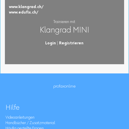
www.klangrad.ch/
www.edufix.ch/
Trainieren mit
Klangrad MINI
Login
|
Registrieren
profaxonline
Hilfe
Videoanleitungen
Handbücher / Zusatzmaterial
Häufig gestellte Fragen