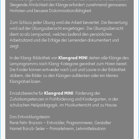
Steigende Ähnlichkeit der Klänge erfordert zunehmend genaueres
Hinhören und bessere Diskriminationsfähigkeit.
Zum Schluss jeder Übung wird die Arbeit bewertet. Die Bewertung
wird auf der Übungsübersicht eingetragen. Die Übungsübersicht
dient so als Lernjournal, welches laufend den persönlichen
Arbeitsstand und die Erfolge der Lernenden dokumentiert und
zeigt.
In der Klang-Bibliothek von
Klangrad MINI
stehen alle Klänge des
Lernprogramms nach Klang-Kategorie geordnet zum Hören bereit.
Die Kinder können entweder nach Lust und Laune in der Bibliothek
stöbern, die Bilder zu den Klängen aufdecken oder ein kleines
Klangrätsel lösen.
Einsatzbereiche für
Klangrad MINI
: Förderung der
Zuhörkompetenzen in Frühförderung und Kindergarten, in der
schulischen Heilpädagogik, im Musikunterricht und zu Hause.
Das Entwicklungsteam
René Fehr-Biscioni – Entwickler, Programmierer, Gestalter
Harriet Bünzli-Seiler – Primarlehrerin, Lehrmittelautorin