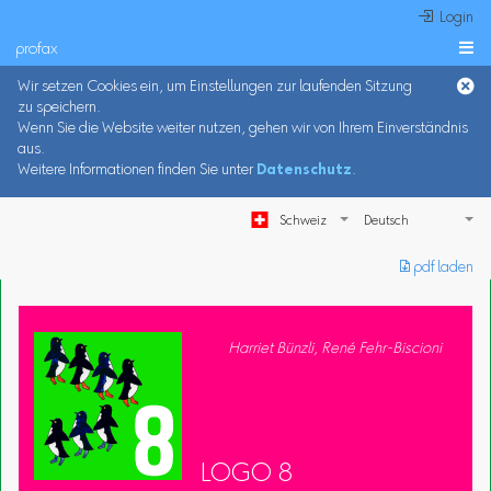
 Login
profax

Wir setzen Cookies ein, um Einstellungen zur laufenden Sitzung
zu speichern.
Wenn Sie die Website weiter nutzen, gehen wir von Ihrem Einverständnis
aus.
Weitere Informationen finden Sie unter
Datenschutz
.
Schweiz
︎ pdf laden
Harriet Bünzli, René Fehr-Biscioni
LOGO 8