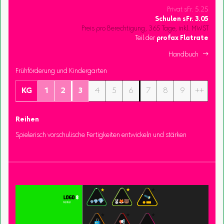
Privat sFr. 5.25
Schulen
sFr.
3.05
Preis pro Berechtigung, 365 Tage, inkl. MWST
Teil der
profax Flatrate
Handbuch 
Frühförderung und Kindergarten
KG
1
2
3
4
5
6
7
8
9
++
Reihen
Spielerisch vorschulische Fertigkeiten entwickeln und stärken