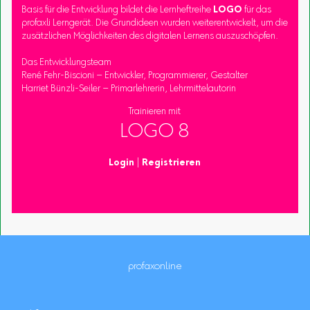
Basis für die Entwicklung bildet die Lernheftreihe
LOGO
für das
profaxli Lerngerät. Die Grundideen wurden weiterentwickelt, um die
zusätzlichen Möglichkeiten des digitalen Lernens auszuschöpfen.
Das Entwicklungsteam
René Fehr-Biscioni – Entwickler, Programmierer, Gestalter
Harriet Bünzli-Seiler – Primarlehrerin, Lehrmittelautorin
Trainieren mit
LOGO 8
Login
|
Registrieren
profaxonline