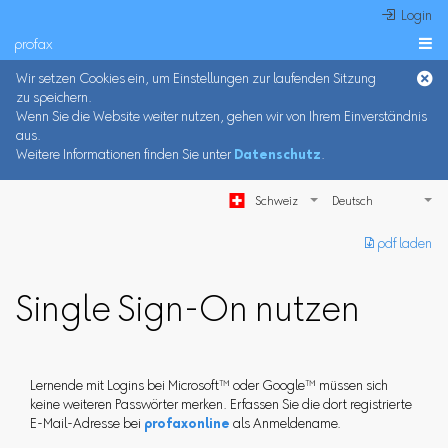
 Login
profax

Wir setzen Cookies ein, um Einstellungen zur laufenden Sitzung
zu speichern.
Wenn Sie die Website weiter nutzen, gehen wir von Ihrem Einverständnis
aus.
Weitere Informationen finden Sie unter
Datenschutz
.
Schweiz
︎ pdf laden
Single Sign-On nutzen
Lernende mit Logins bei Microsoft™ oder Google™ müssen sich
keine weiteren Passwörter merken. Erfassen Sie die dort registrierte
E-Mail-Adresse bei
profaxonline
als Anmeldename.