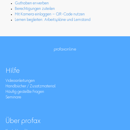
Guthaben erwerben
Berechtigungen zuteilen
Mit Kamera einloggen – QR-Code nutzen
Lernen begleiten: Arbeitspläne und Lernstand
profaxonline
Hilfe
Videoanleitungen
Handbücher / Zusatzmaterial
Häufig gestellte Fragen
Seminare
Über profax