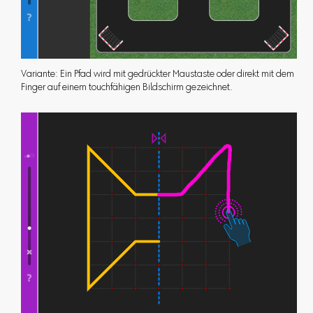
Variante: Ein Pfad wird mit gedrückter Maustaste oder direkt mit dem
Finger auf einem touchfähigen Bildschirm gezeichnet.