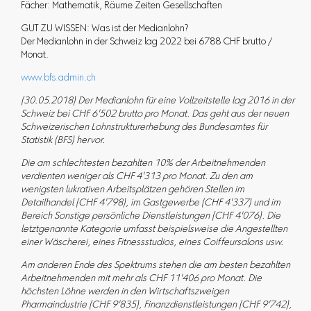
Fächer: Mathematik, Räume Zeiten Gesellschaften
GUT ZU WISSEN: Was ist der Medianlohn?
Der Medianlohn in der Schweiz lag 2022 bei 6788 CHF brutto /
Monat.
www.bfs.admin.ch
(30.05.2018) Der Medianlohn für eine Vollzeitstelle lag 2016 in der
Schweiz bei CHF 6'502 brutto pro Monat. Das geht aus der neuen
Schweizerischen Lohnstrukturerhebung des Bundesamtes für
Statistik (BFS) hervor.
Die am schlechtesten bezahlten 10% der Arbeitnehmenden
verdienten weniger als CHF 4'313 pro Monat. Zu den am
wenigsten lukrativen Arbeitsplätzen gehören Stellen im
Detailhandel (CHF 4'798), im Gastgewerbe (CHF 4'337) und im
Bereich Sonstige persönliche Dienstleistungen (CHF 4'076). Die
letztgenannte Kategorie umfasst beispielsweise die Angestellten
einer Wäscherei, eines Fitnessstudios, eines Coiffeursalons usw.
Am anderen Ende des Spektrums stehen die am besten bezahlten
Arbeitnehmenden mit mehr als CHF 11'406 pro Monat. Die
höchsten Löhne werden in den Wirtschaftszweigen
Pharmaindustrie (CHF 9'835), Finanzdienstleistungen (CHF 9'742),