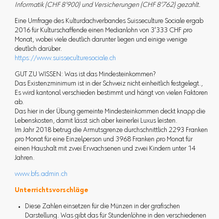
Informatik (CHF 8'900) und Versicherungen (CHF 8'762) gezahlt.
Eine Umfrage des Kulturdachverbandes Suisseculture Sociale ergab
2016 für Kulturschaffende einen Medianlohn von 3'333 CHF pro
Monat, wobei viele deutlich darunter liegen und einige wenige
deutlich darüber.
https://www.suisseculturesociale.ch
GUT ZU WISSEN: Was ist das Mindesteinkommen?
Das Existenzminimum ist in der Schweiz nicht einheitlich festgelegt.,
Es wird kantonal verschieden bestimmt und hängt von vielen Faktoren
ab.
Das hier in der Übung gemeinte Mindesteinkommen deckt knapp die
Lebenskosten, damit lässt sich aber keinerlei Luxus leisten.
Im Jahr 2018 betrug die Armutsgrenze durchschnittlich 2293 Franken
pro Monat für eine Einzelperson und 3968 Franken pro Monat für
einen Haushalt mit zwei Erwachsenen und zwei Kindern unter 14
Jahren.
www.bfs.admin.ch
Unterrichtsvorschläge
Diese Zahlen einsetzen für die Münzen in der grafischen
Darstellung. Was gibt das für Stundenlöhne in den verschiedenen