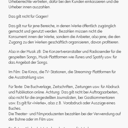
Urheberrechte vertreten, dafür bei den Kunden einkassieren und die
Urheber:innen auszahlen.
Das gilt nicht für Gagen!
Das gilt nur für jene Bereiche, in denen Werke öffentlich zugänglich
gemacht und genutzt werden. Bezahlen müssen nicht die
Konsument:innen der Werke, sondern die Anbieter, also jene, die den
Zugang zu den Werken geschäftlich organisieren, davon profitieren.
Also in der Musik zB: Die Konzertveranstalter und Radiosender für die
gespielten Songs, Musik-Plattformen wie iTunes und Spotify usw. für
das Angebot der Songs.
Im Film: Die Kinos, die TV-Stationen, die Streaming-Plattformen für
die Ausstrahlung usw.
Für Texte: Die Buchverlage, Zeitschriften, Zeitungen usw. für Abdruck
und Publikation online. Achtung: Das gilt nicht bei Auftragsarbeiten,
also nicht für die angestellten Journalisten, bei Gastkommentaren
usw. Es gilt für «Werke», also z.B. Vorabdruck oder Auszüge eines
Buches.
Die Theater- und Filmproduzenten bezahlen bei der Verwendung auf
der Bühne oder im Film usw.