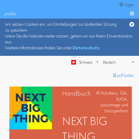
 Login
profax

Wir setzen Cookies ein, um Einstellungen zur laufenden Sitzung
zu speichern.
Wenn Sie die Website weiter nutzen, gehen wir von Ihrem Einverständnis
aus.
Weitere Informationen finden Sie unter
Datenschutz
.
Schweiz
︎ pdf laden
Handbuch
© ProLitteris, SSA,
SUISA,
suissimage und
Swissperform
NEXT BIG
THING