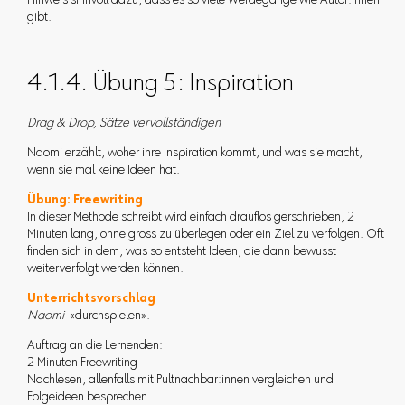
Hinweis sinnvoll dazu, dass es so viele Werdegänge wie Autor:innen
gibt.
4.1.4. Übung 5: Inspiration
Drag & Drop, Sätze vervollständigen
Naomi erzählt, woher ihre Inspiration kommt, und was sie macht,
wenn sie mal keine Ideen hat.
Übung: Freewriting
In dieser Methode schreibt wird einfach drauflos gerschrieben, 2
Minuten lang, ohne gross zu überlegen oder ein Ziel zu verfolgen. Oft
finden sich in dem, was so entsteht Ideen, die dann bewusst
weiterverfolgt werden können.
Unterrichtsvorschlag
Naomi
«durchspielen».
Auftrag an die Lernenden:
2 Minuten Freewriting
Nachlesen, allenfalls mit Pultnachbar:innen vergleichen und
Folgeideen besprechen