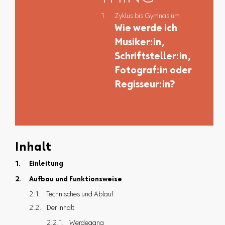
Zyklus bis Gymnasium
Wie werde ich
Musiker:in,
Schriftsteller:in,
Fotograf:in oder
Regisseur:in?
Inhalt
Einleitung
Aufbau und Funktionsweise
Technisches und Ablauf
Der Inhalt
Werdegang