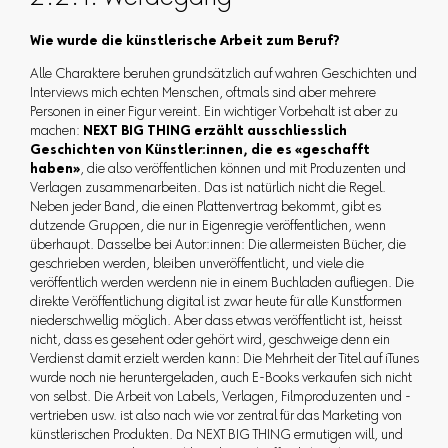
Wie wurde die künstlerische Arbeit zum Beruf?
Alle Charaktere beruhen grundsätzlich auf wahren Geschichten und
Interviews mich echten Menschen, oftmals sind aber mehrere
Personen in einer Figur vereint. Ein wichtiger Vorbehalt ist aber zu
machen:
NEXT BIG THING erzählt ausschliesslich
Geschichten von Künstler:innen, die es «geschafft
haben»
, die also veröffentlichen können und mit Produzenten und
Verlagen zusammenarbeiten. Das ist natürlich nicht die Regel.
Neben jeder Band, die einen Plattenvertrag bekommt, gibt es
dutzende Gruppen, die nur in Eigenregie veröffentlichen, wenn
überhaupt. Dasselbe bei Autor:innen: Die allermeisten Bücher, die
geschrieben werden, bleiben unveröffentlicht, und viele die
veröffentlich werden werdenn nie in einem Buchladen aufliegen. Die
direkte Veröffentlichung digital ist zwar heute für alle Kunstformen
niederschwellig möglich. Aber dass etwas veröffentlicht ist, heisst
nicht, dass es gesehent oder gehört wird, geschweige denn ein
Verdienst damit erzielt werden kann: Die Mehrheit der Titel auf iTunes
wurde noch nie heruntergeladen, auch E-Books verkaufen sich nicht
von selbst. Die Arbeit von Labels, Verlagen, Filmproduzenten und -
vertrieben usw. ist also nach wie vor zentral für das Marketing von
künstlerischen Produkten. Da NEXT BIG THING ermutigen will, und