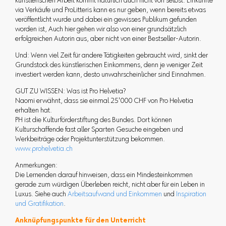
künstlerischen Arbeit kommt natürlich auch nicht von selbst: Einkünfte
via Verkäufe und ProLitteris kann es nur geben, wenn bereits etwas
veröffentlicht wurde und dabei ein gewisses Publikum gefunden
worden ist, Auch hier gehen wir also von einer grundsätzlich
erfolgreichen Autorin aus, aber nicht von einer Bestseller-Autorin.
Und: Wenn viel Zeit für andere Tätigkeiten gebraucht wird, sinkt der
Grundstock des künstlerischen Einkommens, denn je weniger Zeit
investiert werden kann, desto unwahrscheinlicher sind Einnahmen.
GUT ZU WISSEN: Was ist Pro Helvetia?
Naomi erwähnt, dass sie einmal 25'000 CHF von Pro Helvetia
erhalten hat.
PH ist die Kulturförderstiftung des Bundes. Dort können
Kulturschaffende fast aller Sparten Gesuche eingeben und
Werkbeiträge oder Projektunterstützung bekommen.
www.prohelvetia.ch
Anmerkungen:
Die Lernenden darauf hinweisen, dass ein Mindesteinkommen
gerade zum würdigen Überleben reicht, nicht aber für ein Leben in
Luxus. Siehe auch
Arbeitsaufwand und Einkommen
und
Inspiration
und Gratifikation
.
Anknüpfungspunkte für den Unterricht