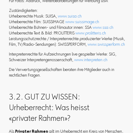
Für Fotos: Abdruck, Weiterbearbeitungen für Werbung usw.
Zuständigkeiten:
Urheberrechte Musik: SUISA,
www.suisa.ch
Urheberrechte Film: SUISSIMAGE
www.suissimage.ch
Urheberrechte Bühnen- und Filmautor:innen: SSA
www.ssa.ch
Urheberrechte Text & Bild: PROLITTERIS
www.prolitteris.ch
Leistungsschutzrechte / Interpretenrechte produzierter Werke (Musik,
Film, TV/Radio-Sendungen): SWISSPERFORM,
www.swissperform.ch
Interpretenrechte für Aufzeichnungen live gespielter Werke: SIG,
Schweizer Interpretengenossenschaft,
www.interpreten.ch
Die Verwertungsgesellschaften beraten ihre Mitglieder auch in
rechtlichen Fragen.
3.2. GUT ZU WISSEN:
Urheberrecht: Was heisst
«privater Rahmen»?
Als
Privater Rahmen
gilt im Urheberrecht ein Kreis von Menschen,