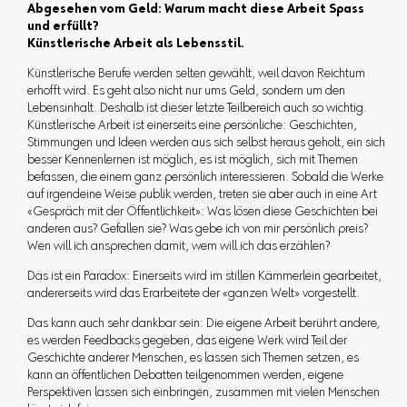
Abgesehen vom Geld: Warum macht diese Arbeit Spass
und erfüllt?
Künstlerische Arbeit als Lebensstil.
Künstlerische Berufe werden selten gewählt, weil davon Reichtum
erhofft wird. Es geht also nicht nur ums Geld, sondern um den
Lebensinhalt. Deshalb ist dieser letzte Teilbereich auch so wichtig.
Künstlerische Arbeit ist einerseits eine persönliche: Geschichten,
Stimmungen und Ideen werden aus sich selbst heraus geholt, ein sich
besser Kennenlernen ist möglich, es ist möglich, sich mit Themen
befassen, die einem ganz persönlich interessieren. Sobald die Werke
auf irgendeine Weise publik werden, treten sie aber auch in eine Art
«Gespräch mit der Öffentlichkeit»: Was lösen diese Geschichten bei
anderen aus? Gefallen sie? Was gebe ich von mir persönlich preis?
Wen will ich ansprechen damit, wem will ich das erzählen?
Das ist ein Paradox: Einerseits wird im stillen Kämmerlein gearbeitet,
andererseits wird das Erarbeitete der «ganzen Welt» vorgestellt.
Das kann auch sehr dankbar sein: Die eigene Arbeit berührt andere,
es werden Feedbacks gegeben, das eigene Werk wird Teil der
Geschichte anderer Menschen, es lassen sich Themen setzen, es
kann an öffentlichen Debatten teilgenommen werden, eigene
Perspektiven lassen sich einbringen, zusammen mit vielen Menschen