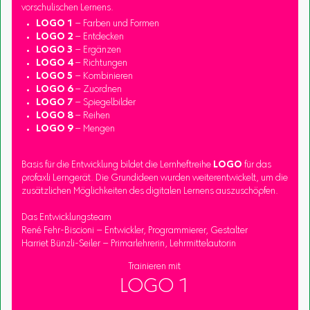
vorschulischen Lernens.
LOGO 1
– Farben und Formen
LOGO 2
– Entdecken
LOGO 3
– Ergänzen
LOGO 4
– Richtungen
LOGO 5
– Kombinieren
LOGO 6
– Zuordnen
LOGO 7
– Spiegelbilder
LOGO 8
– Reihen
LOGO 9
– Mengen
Basis für die Entwicklung bildet die Lernheftreihe
LOGO
für das
profaxli Lerngerät. Die Grundideen wurden weiterentwickelt, um die
zusätzlichen Möglichkeiten des digitalen Lernens auszuschöpfen.
Das Entwicklungsteam
René Fehr-Biscioni – Entwickler, Programmierer, Gestalter
Harriet Bünzli-Seiler – Primarlehrerin, Lehrmittelautorin
Trainieren mit
LOGO 1