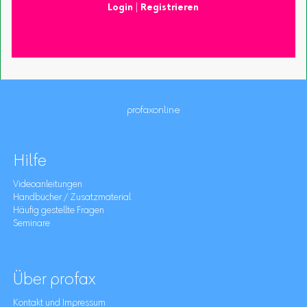
Login
|
Registrieren
profaxonline
Hilfe
Videoanleitungen
Handbücher / Zusatzmaterial
Häufig gestellte Fragen
Seminare
Über profax
Kontakt und Impressum