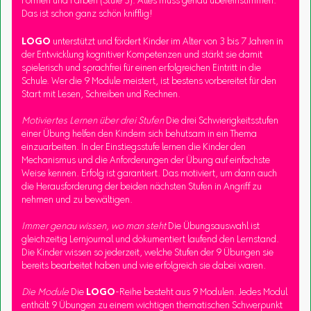
Formen und Farben (Stufe 3): Alles muss genau übereinstimmen.
Das ist schon ganz schön knifflig!
LOGO
unterstützt und fördert Kinder im Alter von 3 bis 7 Jahren in
der Entwicklung kognitiver Kompetenzen und stärkt sie damit
spielerisch und sprachfrei für einen erfolgreichen Eintritt in die
Schule. Wer die 9 Module meistert, ist bestens vorbereitet für den
Start mit Lesen, Schreiben und Rechnen.
Motiviertes Lernen über drei Stufen
Die drei Schwierigkeitsstufen
einer Übung helfen den Kindern sich behutsam in ein Thema
einzuarbeiten. In der Einstiegsstufe lernen die Kinder den
Mechanismus und die Anforderungen der Übung auf einfachste
Weise kennen. Erfolg ist garantiert. Das motiviert, um dann auch
die Herausforderung der beiden nächsten Stufen in Angriff zu
nehmen und zu bewältigen.
Immer genau wissen, wo man steht
Die Übungsauswahl ist
gleichzeitig Lernjournal und dokumentiert laufend den Lernstand.
Die Kinder wissen so jederzeit, welche Stufen der 9 Übungen sie
bereits bearbeitet haben und wie erfolgreich sie dabei waren.
Die Module
Die
LOGO
-Reihe besteht aus 9 Modulen. Jedes Modul
enthält 9 Übungen zu einem wichtigen thematischen Schwerpunkt