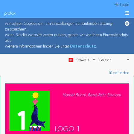
 Login
profax

Wir setzen Cookies ein, um Einstellungen zur laufenden Sitzung
zu speichern.
Wenn Sie die Website weiter nutzen, gehen wir von Ihrem Einverständnis
aus.
Weitere Informationen finden Sie unter
Datenschutz
.
Schweiz
︎ pdf laden
Harriet Bünzli, René Fehr-Biscioni
LOGO 1