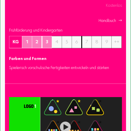
Kostenlos
Handbuch 
Frühförderung und Kindergarten
KG
1
2
3
4
5
6
7
8
9
++
Farben und Formen
Spielerisch vorschulische Fertigkeiten entwickeln und stärken
