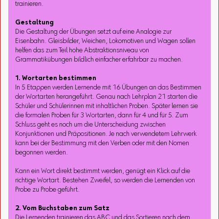
trainieren.
Gestaltung
Die Gestaltung der Übungen setzt auf eine Analogie zur
Eisenbahn. Gleisbilder, Weichen, Lokomotiven und Wagen sollen
helfen das zum Teil hohe Abstraktionsniveau von
Grammatikübungen bildlich einfacher erfahrbar zu machen.
1. Wortarten bestimmen
In 5 Etappen werden Lernende mit 16 Übungen an das Bestimmen
der Wortarten herangeführt. Genau nach Lehrplan 21 starten die
Schüler und Schülerinnen mit inhaltlichen Proben. Später lernen sie
die formalen Proben für 3 Wortarten, dann für 4 und für 5. Zum
Schluss geht es noch um die Unterscheidung zwischen
Konjunktionen und Präpositionen. Je nach verwendetem Lehrwerk
kann bei der Bestimmung mit den Verben oder mit den Nomen
begonnen werden.
Kann ein Wort direkt bestimmt werden, genügt ein Klick auf die
richtige Wortart. Bestehen Zweifel, so werden die Lernenden von
Probe zu Probe geführt.
2. Vom Buchstaben zum Satz
Die Lernenden trainieren das ABC und das Sortieren nach dem