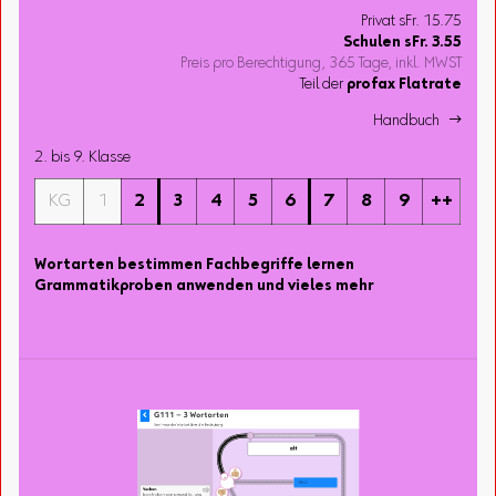
Privat sFr. 15.75
Schulen
sFr.
3.55
Preis pro Berechtigung, 365 Tage, inkl. MWST
Teil der
profax Flatrate
Handbuch 
2. bis 9. Klasse
KG
1
2
3
4
5
6
7
8
9
++
Wortarten bestimmen Fachbegriffe lernen
Grammatikproben anwenden und vieles mehr