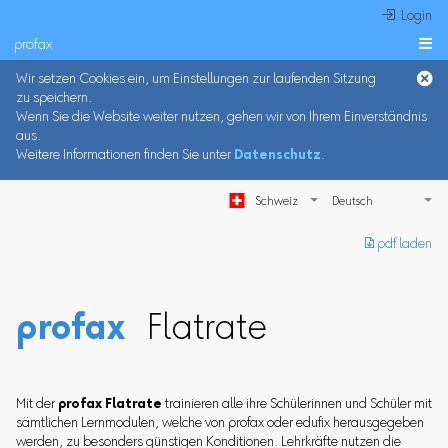
 Login
profax

Wir setzen Cookies ein, um Einstellungen zur laufenden Sitzung
zu speichern.
Wenn Sie die Website weiter nutzen, gehen wir von Ihrem Einverständnis
aus.
Weitere Informationen finden Sie unter
Datenschutz
.
Schweiz
︎ pdf laden
profax
Flatrate
Mit der
profax Flatrate
trainieren alle ihre Schülerinnen und Schüler mit
sämtlichen Lernmodulen, welche von profax oder edufix herausgegeben
werden, zu besonders günstigen Konditionen. Lehrkräfte nutzen die