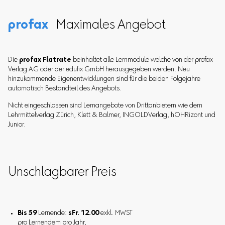
profax
Maximales Angebot
Die
profax Flatrate
beinhaltet alle Lernmodule welche von der profax
Verlag AG oder der edufix GmbH herausgegeben werden. Neu
hinzukommende Eigenentwicklungen sind für die beiden Folgejahre
automatisch Bestandteil des Angebots.
Nicht eingeschlossen sind Lernangebote von Drittanbietern wie dem
Lehrmittelverlag Zürich, Klett & Balmer, INGOLDVerlag, hOHRizont und
Junior.
Unschlagbarer Preis
Bis 59
Lernende:
sFr. 12.00
exkl. MWST
pro Lernendem pro Jahr,