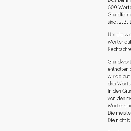
Das Lernm
600 Wörte
Grundforme
sind, z.B.
Um die wic
Wörter au
Rechtschre
Grundworts
enthalten 
wurde auf 
drei Wort
In den Gru
von den me
Wörter sin
Die meiste
Die nicht 