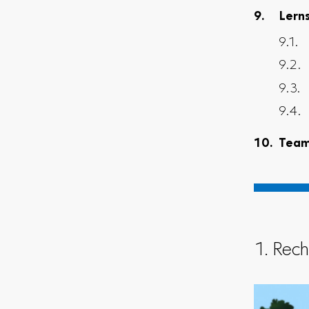
Lern
Tea
1. Rec