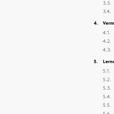
Verm
Lern