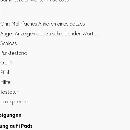
Sammeln der Wörter im Schloss
u
Ohr: Mehrfaches Anhören eines Satzes
Auge: Anzeigen des zu schreibenden Wortes
Schloss
Punktestand
GUT1
Pfeil
Hilfe
Tastatur
Lautsprecher
bigungen
ung auf iPads