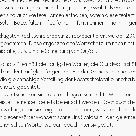
odul enthält einen Rechtschreib-Grundwortschatz von 800
r wurden aufgrund ihrer Häufigkeit ausgewählt. Neben den
n sind auch weitere Formen enthalten, sofern diese fehlert
 Ball – Bälle, fallen – fiel, fahren – fuhr, nehmen – nahm – 
htigsten Rechtschreibregeln zu repräsentieren, wurden 200
fgenommen. Diese ergänzen den Wortschatz um noch nicht 
ibfälle, z.B. um die Schreibung von Qu/qu.
chatz 1 enthält die häufigsten Wörter, die Grundwortschät
die in der Häufigkeit folgenden. Bei den Grundwortschätzen
die gleichmäßige Verteilung der Rechtschreibfälle innerhalb
schätze geachtet.
ndwortschätzen sind auch orthografisch leichte Wörter enth
isten Lernenden bereits beherrscht werden. Doch auch die
d wichtig, denn sie zeigen den Lernenden, was sie schon all
n dieser Wörter wandern schnell ins Schloss zu den gelernt
beherrschten Wörter werden jedoch intensiv geübt.