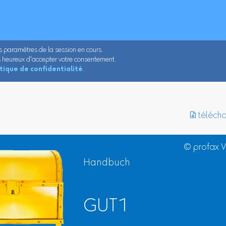
es paramètres de la session en cours.
ons heureux d'accepter votre consentement.
itique de confidentialité
.
︎ téléch
© profax 
Handbuch
GUT1