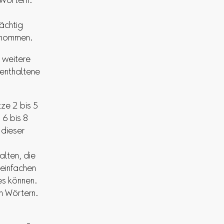
 Wörtern.
rächtig
genommen.
 weitere
enthaltene
ze 2 bis 5
 6 bis 8
 dieser
alten, die
 einfachen
es können.
en Wörtern.