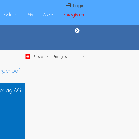
 Login
Produits
Prix
Aide
Enregistrer
Suisse
arger pdf
Verlag AG