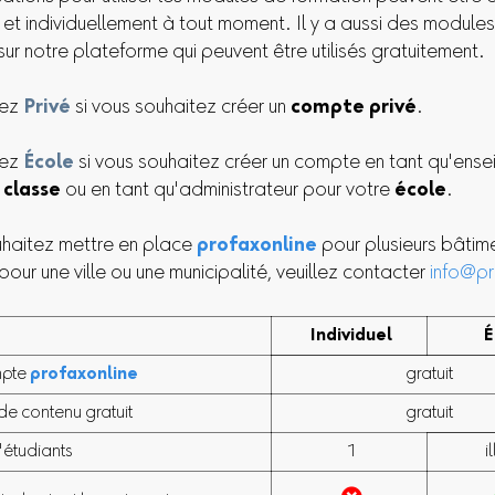
 et individuellement à tout moment. Il y a aussi des module
sur notre plateforme qui peuvent être utilisés gratuitement.
nez
Privé
si vous souhaitez créer un
compte privé
.
nez
École
si vous souhaitez créer un compte en tant qu'ense
e
classe
ou en tant qu'administrateur pour votre
école
.
uhaitez mettre en place
profaxonline
pour plusieurs bâtim
pour une ville ou une municipalité, veuillez contacter
info@p
Individuel
É
mpte
profaxonline
gratuit
 de contenu gratuit
gratuit
étudiants
1
i