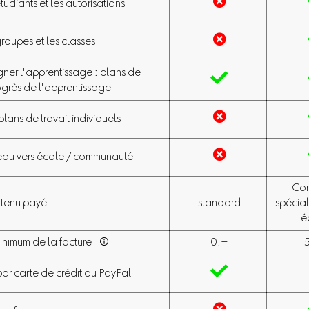

tudiants et les autorisations

groupes et les classes
er l'apprentissage : plans de

rogrès de l'apprentissage

plans de travail individuels

veau vers école / communauté
Con
ntenu payé
standard
spécial
é
nimum de la facture

0.–

ar carte de crédit ou PayPal