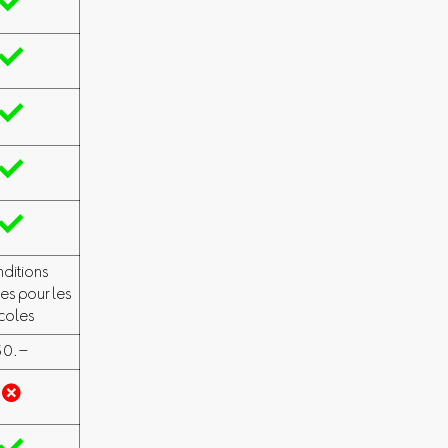





ditions
es pour les
coles
50.–
