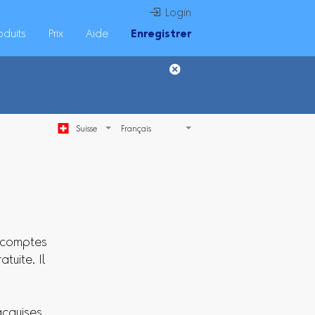
 Login
oduits
Prix
Aide
Enregistrer
Suisse
e comptes
tuite. Il
acquises