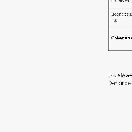
Paiement p
Licences su

Créer un
Les
élève
Demandez 