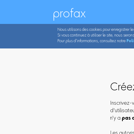
profax
Nous utilisons des cookies pour enregistrer l
Si vous continuez à utiliser le site, nous ser
Pour plus d'informations, consultez notre
Pol
Crée
Inscrivez-
d'utilisat
n'y a
pas 
Les autori