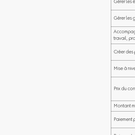
Gérer les é
Gérer les 
Accompagn
travail, p
Créer des 
Mise à ni
Prix du co
Montant mi
Paiement p