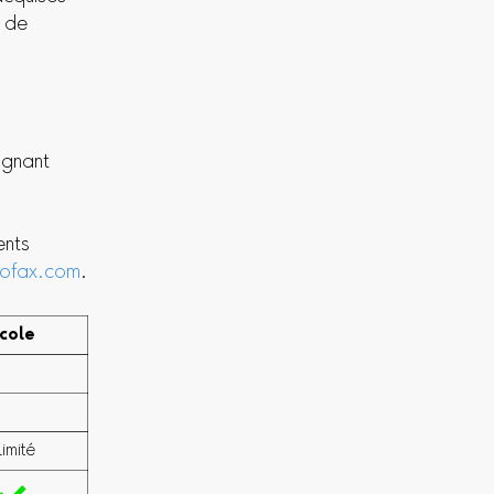
s de
ignant
ents
rofax.com
.
cole
llimité