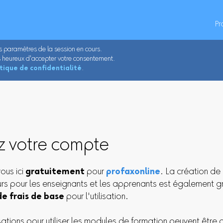
Pr
es paramètres de la session en cours.
ons heureux d'accepter votre consentement.
itique de confidentialité
.
z votre compte
vous ici
gratuitement
pour
profaxonline
. La création d
eurs pour les enseignants et les apprenants est également gra
de frais de base
pour l'utilisation.
sations pour utiliser les modules de formation peuvent être 