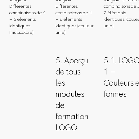
Tangram:
Tangram:
Tangram: Différen
Différentes
Différentes
combinaisons de 
combinaisons de 4
combinaisons de 4
7 éléments
– 6 éléments
– 6 éléments
identiques (coule
identiques
identiques (couleur
unie)
(multicolore)
unie)
5. Aperçu
5.1. LOG
de tous
1 –
les
Couleurs e
modules
formes
de
formation
LOGO