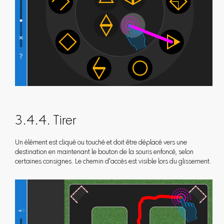
3.4.4. Tirer
Un élément est cliqué ou touché et doit être déplacé vers une
destination en maintenant le bouton de la souris enfoncé, selon
certaines consignes. Le chemin d'accès est visible lors du glissement.