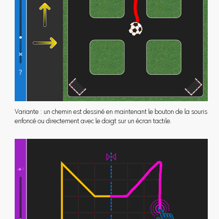
Variante : un chemin est dessiné en maintenant le bouton de la souris
enfoncé ou directement avec le doigt sur un écran tactile.