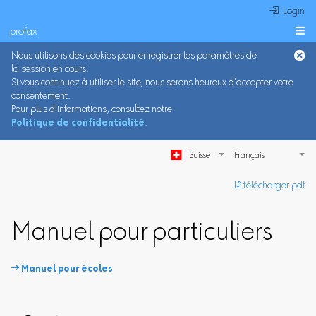
 Login
profax

Nous utilisons des cookies pour enregistrer les paramètres de
la session en cours.
Si vous continuez à utiliser le site, nous serons heureux d'accepter votre
consentement.
Pour plus d'informations, consultez notre
Politique de confidentialité
.
Suisse
︎ télécharger pdf
Manuel pour particuliers
 Manuel pour écoles