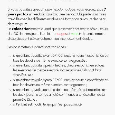
Si vous travaillez avec un
plan hebdomadaire
, vous recevez sous
7
jours profax
un feedback sur la durée pendant laquelle vous avez
travaillé avec les différents modules de formation au cours des sept
derniers jours.
Le
calendrier
montre quand quels exercices ont été traités au cours
des 30 derniers jours. Les chiffres
rouges
et
verts
indiquent combien
d'exercices ont été correctement ou incorrectement résolus.
Les paramètres suivants sont consignés :
si un enfant travaille avant 07h00, aucune heure n'est affichée et
tous les devoirs du même exercice sont regroupés ;
si un enfant travaille après 7 heures, l'heure est affichée et tous
les exercices du même exercice sont regroupés s'ils sont faits
dans l'heure ;
si un enfant travaille après 17h00, aucune heure n'est affichée et
tous les devoirs du même exercice sont regroupés ;
si un enfant travaille au-delà de minuit, l'entrée est répartie sur
les deux jours ; le temps affiché commence à la résolution de la
première tâche ;
si l'enfant est inactif, le temps n'est pas compté.