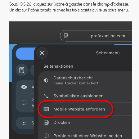
Sous iOS 26, cliquez sur l'icône à gauche dans le champ d'adresse.
Un clic sur l'icône circulaire avec les trois points ouvre un sous-menu.