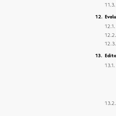
Eval
Edit