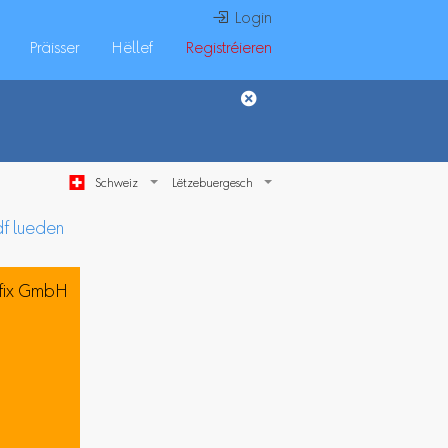
 Login
Präisser
Hëllef
Registréieren
Schweiz
df lueden
fix GmbH