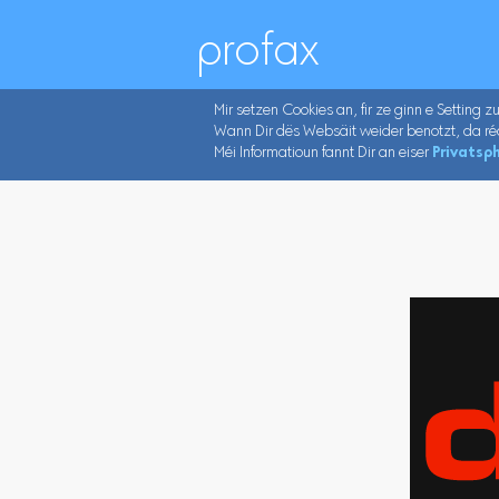
profax
Mir setzen Cookies an, fir ze ginn e Setting z
Wann Dir dës Websäit weider benotzt, da ré
Méi Informatioun fannt Dir an eiser
Privatsph