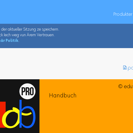
Produkter
u der aktueller Sitzung ze speichern.
ck Iech weg vun Ärem Vertrauen.
är Politik
.
︎ p
© edu
Handbuch