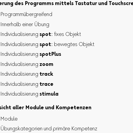
erung des Programms mittels Tastatur und Touchscr
Programmübergreifend
Innerhalb einer Übung
Individualisierung
spot
: fixes Objekt
Individualisierung
spot
: bewegtes Objekt
Individualisierung
spotPlus
Individualisierung
zoom
Individualisierung
track
Individualisierung
trace
Individualisierung
stimula
sicht aller Module und Kompetenzen
Module
Übungskategorien und primäre Kompetenz