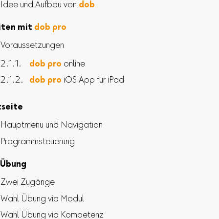
Idee und Aufbau von
dob
iten mit
dob pro
Voraussetzungen
dob pro
online
dob pro
iOS App für iPad
tseite
Hauptmenu und Navigation
Programmsteuerung
 Übung
Zwei Zugänge
Wahl Übung via Modul
Wahl Übung via Kompetenz