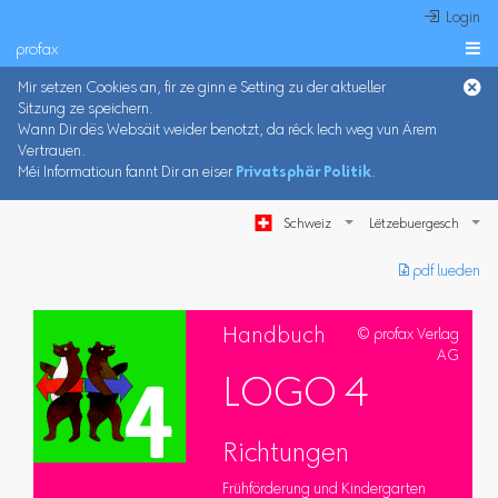
 Login
profax

Mir setzen Cookies an, fir ze ginn e Setting zu der aktueller
Sitzung ze speichern.
Wann Dir dës Websäit weider benotzt, da réck Iech weg vun Ärem
Vertrauen.
Méi Informatioun fannt Dir an eiser
Privatsphär Politik
.
Schweiz
︎ pdf lueden
Handbuch
© profax Verlag
AG
LOGO 4
Richtungen
Frühförderung und Kindergarten