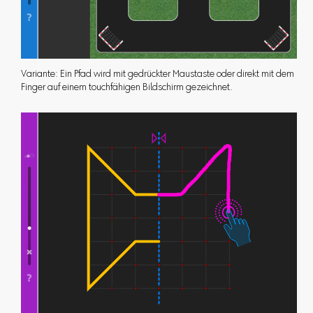
Variante: Ein Pfad wird mit gedrückter Maustaste oder direkt mit dem
Finger auf einem touchfähigen Bildschirm gezeichnet.