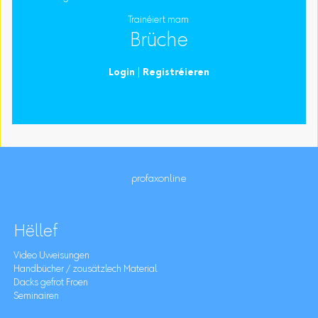
Trainéiert mam
Brüche
Login
|
Registréieren
profaxonline
Hëllef
Video Uweisungen
Handbücher / zousätzlech Material
Dacks gefrot Froen
Seminairen