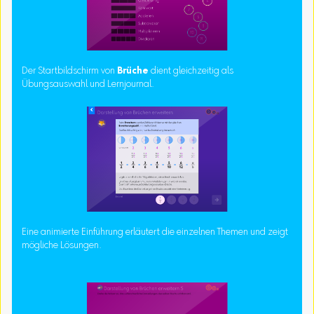
Der Startbildschirm von
Brüche
dient gleichzeitig als
Übungsauswahl und Lernjournal.
Eine animierte Einführung erläutert die einzelnen Themen und zeigt
mögliche Lösungen.