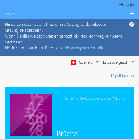
 Login
profax

Mir setzen Cookies an, fir ze ginn e Setting zu der aktueller
Sitzung ze speichern.
Wann Dir dës Websäit weider benotzt, da réck Iech weg vun Ärem
Vertrauen.
Méi Informatioun fannt Dir an eiser
Privatsphär Politik
.
Schweiz
︎ pdf lueden
René Fehr-Biscioni, Harriet Bünzli
Brüche