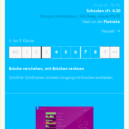
Privat sFr. 18.90
Schoulen
sFr.
4.20
Präis pro Autorisatioun, 365 Deeg, inklusiv MWST
Deel vun der
Flatrate
Manuell 
4. bis 9. Klasse
KG
1
2
3
4
5
6
7
8
9
++
Brüche verstehen, mit Brüchen rechnen
Schritt für Schritt einen sicheren Umgang mit Brüchen erarbeiten.