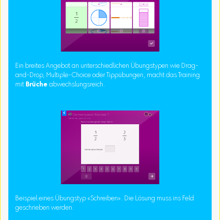
Ein breites Angebot an unterschiedlichen Übungstypen wie Drag-
and-Drop, Multiple-Choice oder Tippübungen, macht das Training
mit
Brüche
abwechslungsreich.
Beispiel eines Übungstyp «Schreiben». Die Lösung muss ins Feld
geschrieben werden.