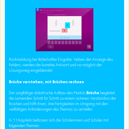
Rückmeldung bei fehlerhafter Eingabe: Neben der Anzeige des
Fehlers, werden die korrekte Antwort und wo möglich der
Lösungsweg eingeblendet.
Brüche verstehen, mit Brüchen rechnen
Der sorgfältige didaktische Aufbau des Moduls
Brüche
begleitet
die Lernenden Schritt für Schritt zu einem sicheren Verständnis der
Brüchen und hilft ihnen, ihre Fertigkeiten im Umgang mit den
vielfältigen Anforderungen des Themas zu vertiefen.
In 11 Kapiteln befassen sich die Schülerinnen und Schüler mit
folgenden Themen: