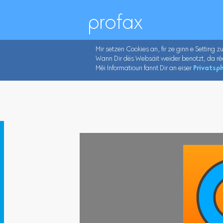
profax
Mir setzen Cookies an, fir ze ginn e Setting z
Wann Dir dës Websäit weider benotzt, da ré
Méi Informatioun fannt Dir an eiser
Privatsph