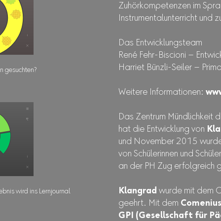
Zuhörkompetenzen im Sprac
Instrumentalunterricht und 
Das Entwicklungsteam
René Fehr-Biscioni – Entwic
Harriet Bünzli-Seiler – Prima
den gesuchten?
Weitere Informationen:
www
Das Zentrum Mündlichkeit 
hat die Entwicklung von
Kl
und November 2015 wurde 
von Schülerinnen und Schüle
an der PH Zug erfolgreich 
Klangrad
wurde mit dem 
bnis wird ins Lernjournal
geehrt. Mit dem
Comenius
GPI (Gesellschaft für P