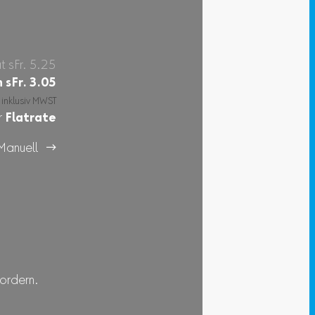
at sFr. 5.25
n
sFr.
3.05
 inklusiv MWST
r
Flatrate
Manuell 
fordern.