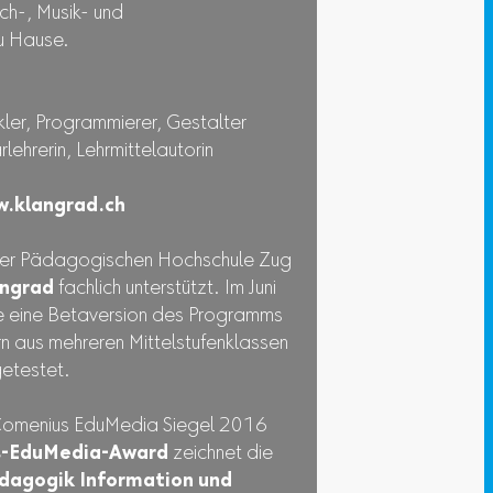
h-, Musik- und
zu Hause.
kler, Programmierer, Gestalter
rlehrerin, Lehrmittelautorin
.klangrad.ch
der Pädagogischen Hochschule Zug
angrad
fachlich unterstützt. Im Juni
eine Betaversion des Programms
rn aus mehreren Mittelstufenklassen
getestet.
Comenius EduMedia Siegel 2016
-EduMedia-Award
zeichnet die
ädagogik Information und