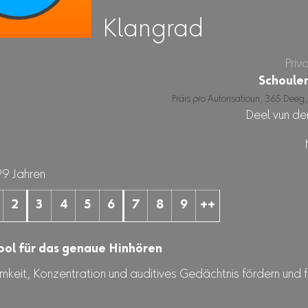
Klangrad
Priv
Schoule
Präis pro Autorisatioun, 365 Deeg,
Deel vun de
99 Jahren
2
3
4
5
6
7
8
9
++
ool für das genaue Hinhören
keit, Konzentration und auditives Gedächtnis fördern und 