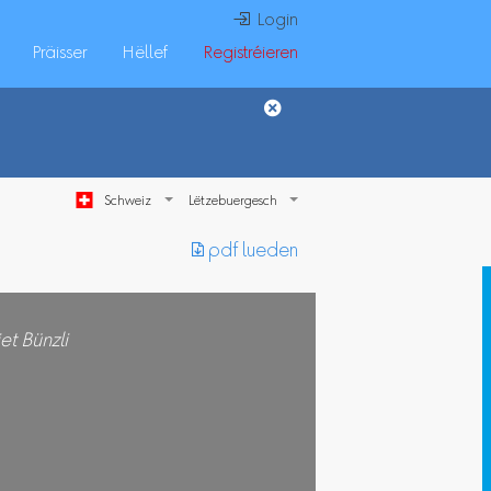
 Login
Präisser
Hëllef
Registréieren
Schweiz
︎ pdf lueden
et Bünzli