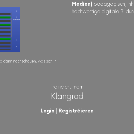
Medien)
pädagogisch, inhal
hochwertige digitale Bildu
nd dann nachschauen, was sich in
Trainéiert mam
Klangrad
Login
|
Registréieren