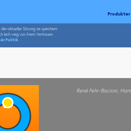
Produkter
u der aktueller Sitzung ze speichern.
ck Iech weg vun Ärem Vertrauen.
är Politik
.
René Fehr-Biscioni, Harri