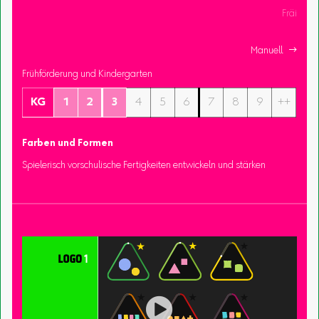
Fräi
Manuell 
Frühförderung und Kindergarten
KG
1
2
3
4
5
6
7
8
9
++
Farben und Formen
Spielerisch vorschulische Fertigkeiten entwickeln und stärken
