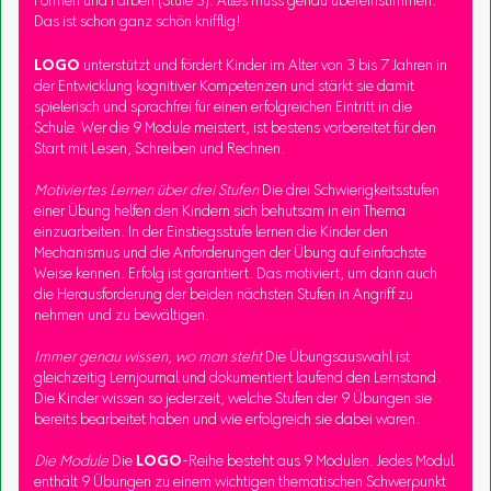
Formen und Farben (Stufe 3): Alles muss genau übereinstimmen.
Das ist schon ganz schön knifflig!
LOGO
unterstützt und fördert Kinder im Alter von 3 bis 7 Jahren in
der Entwicklung kognitiver Kompetenzen und stärkt sie damit
spielerisch und sprachfrei für einen erfolgreichen Eintritt in die
Schule. Wer die 9 Module meistert, ist bestens vorbereitet für den
Start mit Lesen, Schreiben und Rechnen.
Motiviertes Lernen über drei Stufen
Die drei Schwierigkeitsstufen
einer Übung helfen den Kindern sich behutsam in ein Thema
einzuarbeiten. In der Einstiegsstufe lernen die Kinder den
Mechanismus und die Anforderungen der Übung auf einfachste
Weise kennen. Erfolg ist garantiert. Das motiviert, um dann auch
die Herausforderung der beiden nächsten Stufen in Angriff zu
nehmen und zu bewältigen.
Immer genau wissen, wo man steht
Die Übungsauswahl ist
gleichzeitig Lernjournal und dokumentiert laufend den Lernstand.
Die Kinder wissen so jederzeit, welche Stufen der 9 Übungen sie
bereits bearbeitet haben und wie erfolgreich sie dabei waren.
Die Module
Die
LOGO
-Reihe besteht aus 9 Modulen. Jedes Modul
enthält 9 Übungen zu einem wichtigen thematischen Schwerpunkt