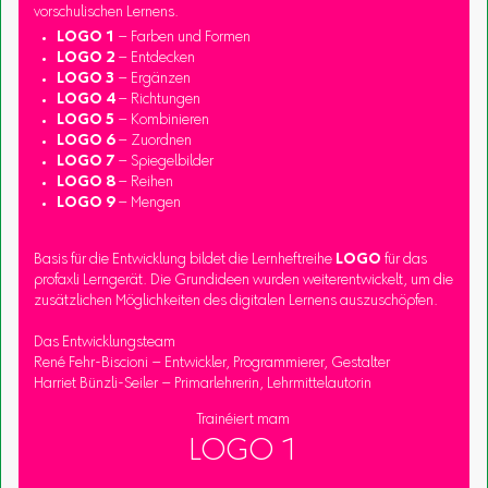
vorschulischen Lernens.
LOGO 1
– Farben und Formen
LOGO 2
– Entdecken
LOGO 3
– Ergänzen
LOGO 4
– Richtungen
LOGO 5
– Kombinieren
LOGO 6
– Zuordnen
LOGO 7
– Spiegelbilder
LOGO 8
– Reihen
LOGO 9
– Mengen
Basis für die Entwicklung bildet die Lernheftreihe
LOGO
für das
profaxli Lerngerät. Die Grundideen wurden weiterentwickelt, um die
zusätzlichen Möglichkeiten des digitalen Lernens auszuschöpfen.
Das Entwicklungsteam
René Fehr-Biscioni – Entwickler, Programmierer, Gestalter
Harriet Bünzli-Seiler – Primarlehrerin, Lehrmittelautorin
Trainéiert mam
LOGO 1