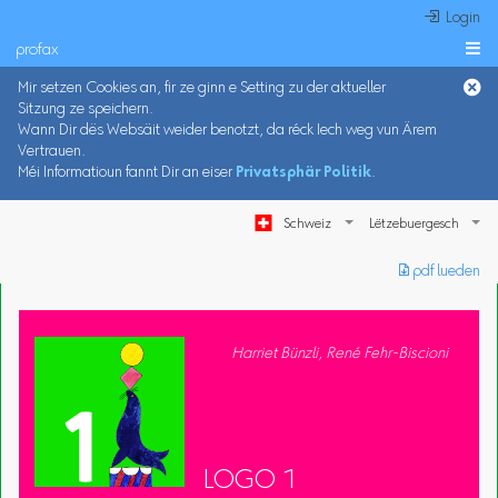
 Login
profax

Mir setzen Cookies an, fir ze ginn e Setting zu der aktueller
Sitzung ze speichern.
Wann Dir dës Websäit weider benotzt, da réck Iech weg vun Ärem
Vertrauen.
Méi Informatioun fannt Dir an eiser
Privatsphär Politik
.
Schweiz
︎ pdf lueden
Harriet Bünzli, René Fehr-Biscioni
LOGO 1