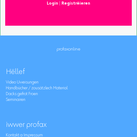
Login
|
Registréieren
profaxonline
Hëllef
Video Uweisungen
Handbücher / zousätzlech Material
Dacks gefrot Froen
Seminairen
iwwer profax
Kontakt a Impressum