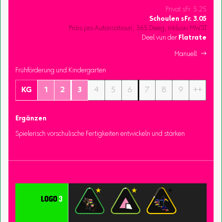
Privat sFr. 5.25
Schoulen
sFr.
3.05
Präis pro Autorisatioun, 365 Deeg, inklusiv MWST
Deel vun der
Flatrate
Manuell 
Frühförderung und Kindergarten
KG
1
2
3
4
5
6
7
8
9
++
Ergänzen
Spielerisch vorschulische Fertigkeiten entwickeln und stärken