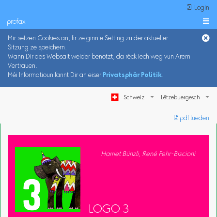
 Login
profax

Mir setzen Cookies an, fir ze ginn e Setting zu der aktueller
Sitzung ze speichern.
Wann Dir dës Websäit weider benotzt, da réck Iech weg vun Ärem
Vertrauen.
Méi Informatioun fannt Dir an eiser
Privatsphär Politik
.
Schweiz
︎ pdf lueden
Harriet Bünzli, René Fehr-Biscioni
LOGO 3