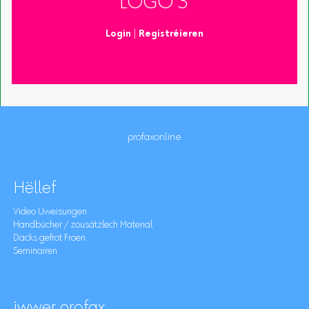
LOGO 3
Login
|
Registréieren
profaxonline
Hëllef
Video Uweisungen
Handbücher / zousätzlech Material
Dacks gefrot Froen
Seminairen
iwwer profax