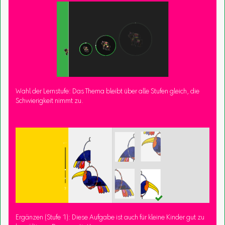
Wahl der Lernstufe: Das Thema bleibt über alle Stufen gleich, die
Schwierigkeit nimmt zu.
Ergänzen (Stufe 1): Diese Aufgabe ist auch für kleine Kinder gut zu