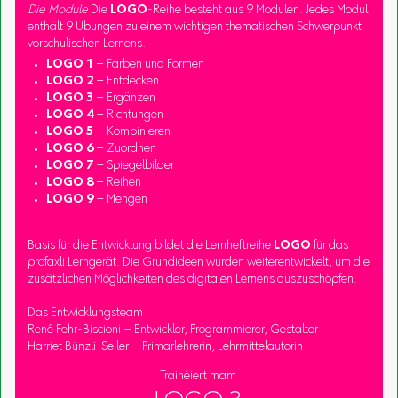
Die Module
Die
LOGO
-Reihe besteht aus 9 Modulen. Jedes Modul
enthält 9 Übungen zu einem wichtigen thematischen Schwerpunkt
vorschulischen Lernens.
LOGO 1
– Farben und Formen
LOGO 2
– Entdecken
LOGO 3
– Ergänzen
LOGO 4
– Richtungen
LOGO 5
– Kombinieren
LOGO 6
– Zuordnen
LOGO 7
– Spiegelbilder
LOGO 8
– Reihen
LOGO 9
– Mengen
Basis für die Entwicklung bildet die Lernheftreihe
LOGO
für das
profaxli Lerngerät. Die Grundideen wurden weiterentwickelt, um die
zusätzlichen Möglichkeiten des digitalen Lernens auszuschöpfen.
Das Entwicklungsteam
René Fehr-Biscioni – Entwickler, Programmierer, Gestalter
Harriet Bünzli-Seiler – Primarlehrerin, Lehrmittelautorin
Trainéiert mam