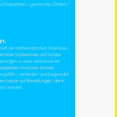
d Einerzahlen / gemischte Zahlen /
21:
 sich an mathematischen Strukturen.
echnen Schülerinnen und Schüler
elangen zu einer verbesserten
liegenden Strukturen können
tergeführt, verändert und begründet
n beruht auf Beziehungen, die in
sst werden.