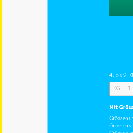
4. bis 9. 
KG
1
Mit Gröss
Grössen 
Grössen v