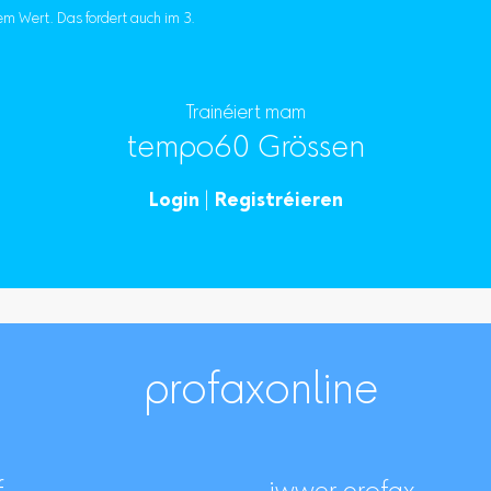
em Wert. Das fordert auch im 3.
Trainéiert mam
tempo60 Grössen
Login
|
Registréieren
profaxonline