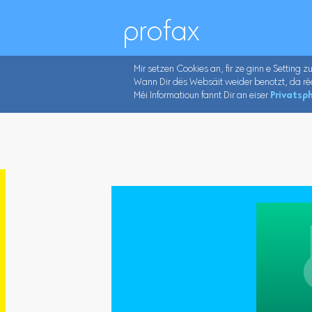
profax
Mir setzen Cookies an, fir ze ginn e Setting z
Wann Dir dës Websäit weider benotzt, da ré
Méi Informatioun fannt Dir an eiser
Privatsph