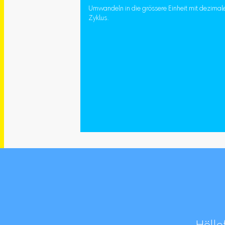
Umwandeln in die grössere Einheit mit dezimal
Zyklus.