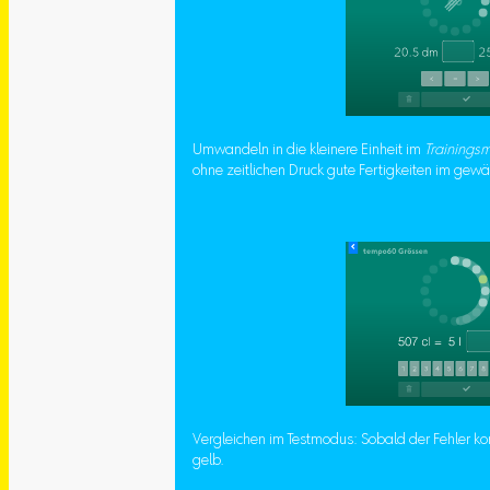
Umwandeln in die kleinere Einheit im
Trainings
ohne zeitlichen Druck gute Fertigkeiten im gewä
Vergleichen im Testmodus: Sobald der Fehler korri
gelb.