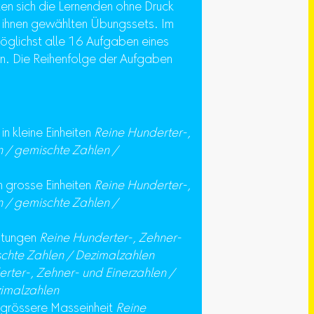
en sich die Lernenden ohne Druck
on ihnen gewählten Übungssets. Im
öglichst alle 16 Aufgaben eines
en. Die Reihenfolge der Aufgaben
n kleine Einheiten
Reine Hunderter-,
n / gemischte Zahlen /
n grosse Einheiten
Reine Hunderter-,
n / gemischte Zahlen /
htungen
Reine Hunderter-, Zehner-
schte Zahlen / Dezimalzahlen
rter-, Zehner- und Einerzahlen /
zimalzahlen
tgrössere Masseinheit
Reine