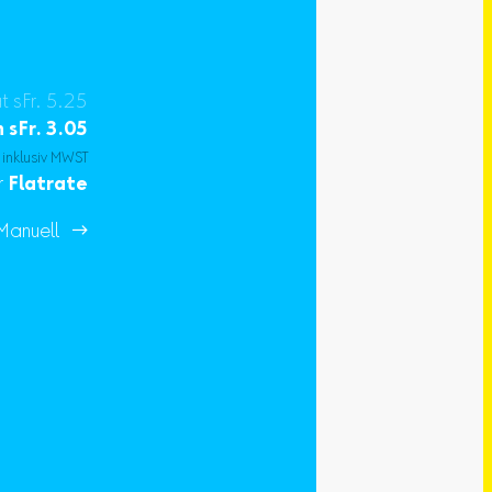
at sFr. 5.25
n
sFr.
3.05
 inklusiv MWST
r
Flatrate
Manuell 