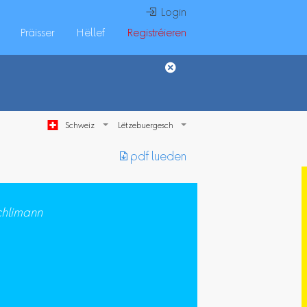
 Login
Präisser
Hëllef
Registréieren
Schweiz
︎ pdf lueden
schlimann