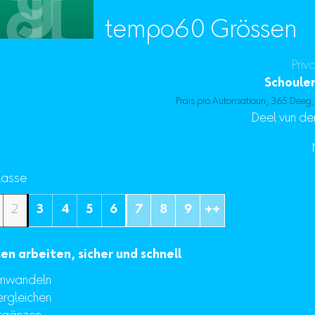
tempo60 Grössen
Priv
Schoule
Präis pro Autorisatioun, 365 Deeg,
Deel vun de
Klasse
2
3
4
5
6
7
8
9
++
en arbeiten, sicher und schnell
umwandeln
ergleichen