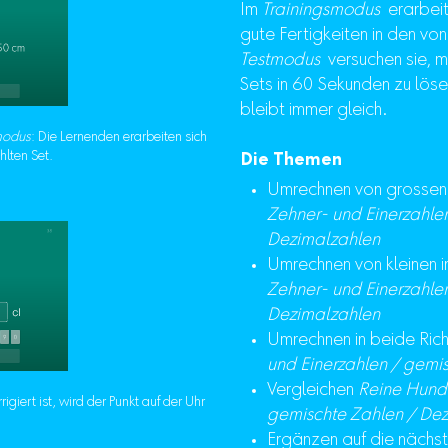
Im
Trainingsmodus
erarbeit
gute Fertigkeiten in den v
Testmodus
versuchen sie, m
Sets in 60 Sekunden zu lös
bleibt immer gleich.
modus
: Die Lernenden erarbeiten sich
hlten Set.
Die Themen
Umrechnen von grossen i
Zehner- und Einerzahle
Dezimalzahlen
Umrechnen von kleinen i
Zehner- und Einerzahle
Dezimalzahlen
Umrechnen in beide Ric
und Einerzahlen / gemi
Vergleichen
Reine Hunde
giert ist, wird der Punkt auf der Uhr
gemischte Zahlen / De
Ergänzen auf die nächs