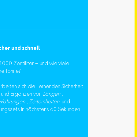
cher und schnell
1000 Zentiliter – und wie viele
ne Tonne?
rbeiten sich die Lernenden Sicherheit
 und Ergänzen von
Längen
,
Währungen
,
Zeiteinheiten
und
Übungssets in höchstens 60 Sekunden