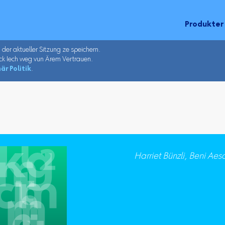
Produkter
u der aktueller Sitzung ze speichern.
ck Iech weg vun Ärem Vertrauen.
är Politik
.
Harriet Bünzli, Beni Ae