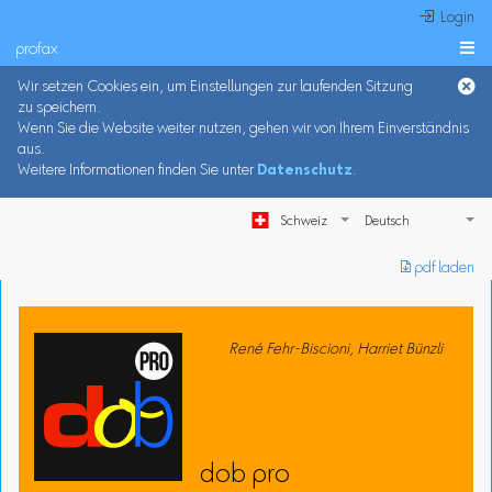
 Login
profax

Wir setzen Cookies ein, um Einstellungen zur laufenden Sitzung
zu speichern.
Wenn Sie die Website weiter nutzen, gehen wir von Ihrem Einverständnis
aus.
Weitere Informationen finden Sie unter
Datenschutz
.
Schweiz
︎ pdf laden
René Fehr-Biscioni, Harriet Bünzli
dob pro